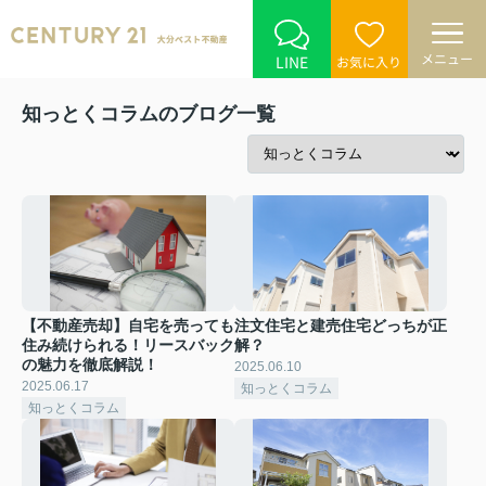
メニュー
LINE
お気に入り
知っとくコラムのブログ一覧
【不動産売却】自宅を売っても
注文住宅と建売住宅どっちが正
住み続けられる！リースバック
解？
の魅力を徹底解説！
2025.06.10
2025.06.17
知っとくコラム
知っとくコラム