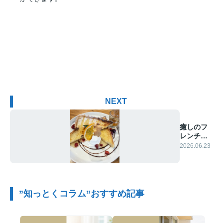
NEXT
癒しのフ
レンチト
ースト…
2026.06.23
♡
”知っとくコラム”おすすめ記事