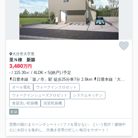
大分市大字里
里Ｎ棟 新築
3,480
万円
- / 115.30㎡ / 4LDK＋S(納戸) /予定
日豊本線「坂ノ市」駅 徒歩25分車7分 2.8km
日豊本線「大在」駅 徒歩52分車13分 4.9km
オール電化
ウォークインクロゼット
ウォークインシューズクロゼット
システムキッチン
食器洗い乾燥機
浴室乾燥機
新築
窓際の陽だまりベンチシート♪ソファを置かない、という贅沢！建物中
心に水回りを集約し、共働き世帯の忙しい毎日をサポート！