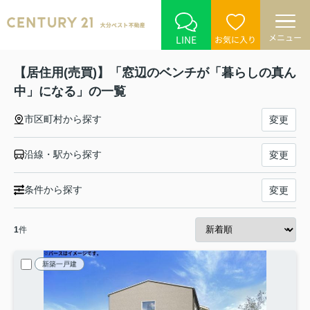
メニュー
LINE
お気に入り
【居住用(売買)】「窓辺のベンチが「暮らしの真ん
中」になる」の一覧
市区町村から探す
変更
沿線・駅から探す
変更
条件から探す
変更
1
件
新築一戸建