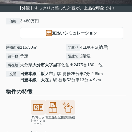
【外観】すっきりと整った外観が、上品な印象です♪
3,480万円
価格
支払いシミュレーション
115.30㎡
4LDK＋S(納戸)
建物面積
間取り
予定
2階建
築年数
階建て
大分県
大分市
大字里
字佐伯田2475番130 他
所在地
日豊本線
「
坂ノ市
」駅 徒歩25分車7分 2.8km
交通
日豊本線
「
大在
」駅 徒歩52分車13分 4.9km
物件の特徴
TVモニタ
独立洗面台
浴室乾燥機
付きインタ
ーホン