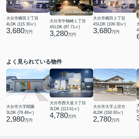
大分市横田２丁目
大分市横田２丁目
大分市中鶴崎１丁目
4LDK (115.30㎡)
4SLDK (109.30㎡)
4SLDK (97.71㎡)
3,680
3,680
4
3,280
万円
万円
万円
よく見られている物件
大分市西大道３丁目
大分市大字関園
大分市大字上宗方
3LDK (113.61㎡)
5
3LDK (79.49㎡)
4LDK (150.93㎡)
4,780
万円
2,980
2,780
万円
万円