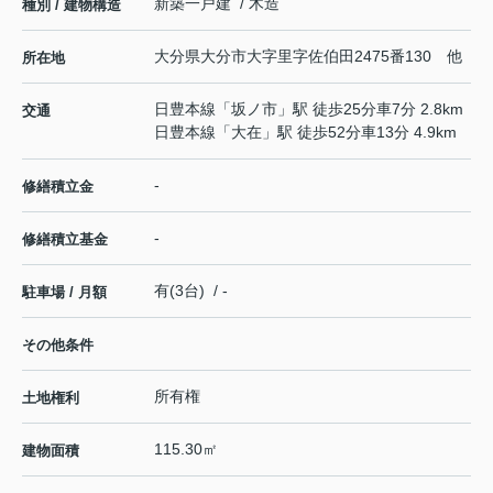
新築一戸建 / 木造
種別 / 建物構造
大分県
大分市
大字里
字佐伯田2475番130 他
所在地
日豊本線
「
坂ノ市
」駅 徒歩25分車7分 2.8km
交通
日豊本線
「
大在
」駅 徒歩52分車13分 4.9km
-
修繕積立金
-
修繕積立基金
有(3台) / -
駐車場 / 月額
その他条件
所有権
土地権利
115.30㎡
建物面積