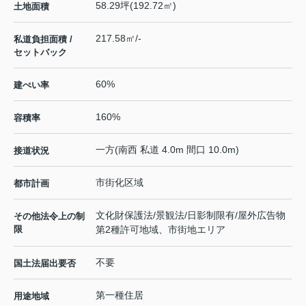
58.29坪(192.72㎡)
土地面積
217.58㎡/-
私道負担面積 /
セットバック
60%
建ぺい率
160%
容積率
一方(南西 私道 4.0m 間口 10.0m)
接道状況
市街化区域
都市計画
文化財保護法/景観法/日影制限有/屋外広告物
その他法令上の制
限
第2種許可地域、市街地エリア
不要
国土法届出要否
第一種住居
用途地域