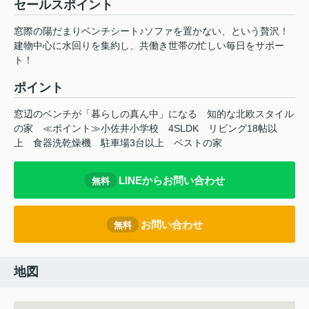
セールスポイント
窓際の陽だまりベンチシート♪ソファを置かない、という贅沢！
建物中心に水回りを集約し、共働き世帯の忙しい毎日をサポー
ト！
ポイント
窓辺のベンチが「暮らしの真ん中」になる
知的な北欧スタイル
の家
≪ポイント≫小佐井小学校
4SLDK
リビング18帖以
上
食器洗乾燥機
駐車場3台以上
ベストの家
LINEからお問い合わせ
無料
お問い合わせ
無料
地図