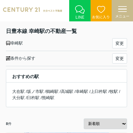
メニュー
LINE
お気に入り
日豊本線 幸崎駅の不動産一覧
幸崎駅
変更
条件から探す
変更
おすすめの駅
大在駅
/
坂ノ市駅
/
鶴崎駅
/
高城駅
/
幸崎駅
/
上臼杵駅
/
牧駅
/
大分駅
/
臼杵駅
/
熊崎駅
8
件