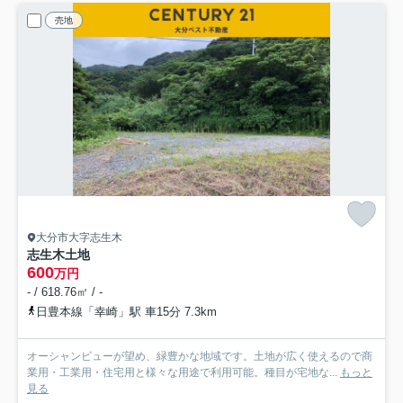
売地
大分市大字志生木
志生木土地
600
万円
- / 618.76㎡ / -
日豊本線「幸崎」駅 車15分 7.3km
オーシャンビューが望め、緑豊かな地域です。土地が広く使えるので商
業用・工業用・住宅用と様々な用途で利用可能。種目が宅地な...
もっと
見る