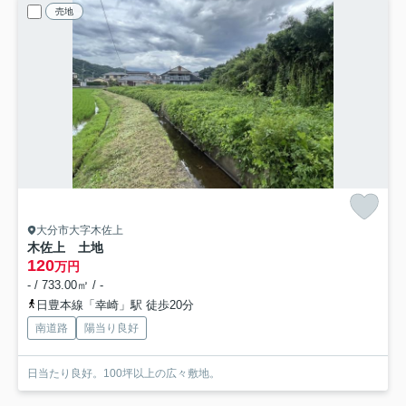
売地
大分市大字木佐上
木佐上 土地
120
万円
- / 733.00㎡ / -
日豊本線「幸崎」駅 徒歩20分
南道路
陽当り良好
日当たり良好。100坪以上の広々敷地。