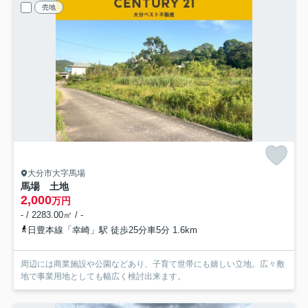
売地
大分市大字馬場
馬場 土地
2,000
万円
- / 2283.00㎡ / -
日豊本線「幸崎」駅 徒歩25分車5分 1.6km
周辺には商業施設や公園などあり、子育て世帯にも嬉しい立地。広々敷
地で事業用地としても幅広く検討出来ます。