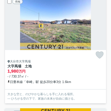
売地
大分市大字馬場
大字馬場 土地
1,980
万円
- / 730.37㎡ / -
日豊本線「幸崎」駅 徒歩20分車3分 1.6km
大きな空と、のびやかな暮らしを手に入れる場所。
― ひろがる空の下で、家族の未来が自由に描ける。