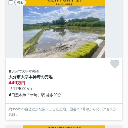
売地
大分市大字本神崎
大分市大字本神崎の売地
440
万円
- / 1175.00㎡ / -
日豊本線「幸崎」駅 徒歩20分
約355坪の自然豊かな広々とした土地。国道197号線からのアクセスが
良好。