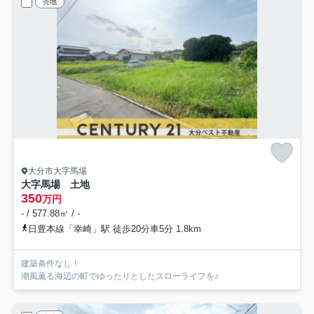
売地
大分市大字馬場
大字馬場 土地
350
万円
- / 577.88㎡ / -
日豊本線「幸崎」駅 徒歩20分車5分 1.8km
建築条件なし！
潮風薫る海辺の町でゆったりとしたスローライフを♪