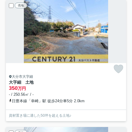
売地
大分市大字細
大字細 土地
350
万円
- / 250.56㎡ / -
日豊本線「幸崎」駅 徒歩24分車5分 2.0km
資材置き場に適した50坪を超える土地♪