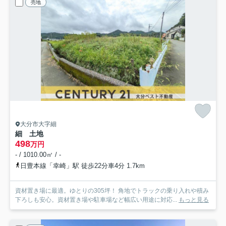
売地
大分市大字細
細 土地
498
万円
- / 1010.00㎡ / -
日豊本線「幸崎」駅 徒歩22分車4分 1.7km
資材置き場に最適。ゆとりの305坪！ 角地でトラックの乗り入れや積み
下ろしも安心。資材置き場や駐車場など幅広い用途に対応...
もっと見る