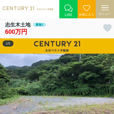
メニュー
LINE
お気に入り
志生木土地
募集1
600万円
1
/
3