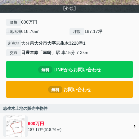
【外観】
600万円
価格
618.76㎡
187.17坪
土地面積
坪数
大分県
大分市
大字志生木
3228番1
所在地
日豊本線
「
幸崎
」駅 車15分 7.3km
交通
LINEからお問い合わせ
無料
お問い合わせ
無料
志生木土地の販売中物件
600万円
187.17坪(618.76㎡)