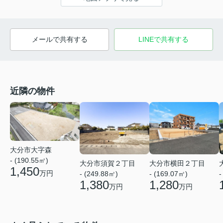
メールで共有する
LINEで共有する
近隣の物件
大分市大字森
- (190.55㎡)
大分市須賀２丁目
大分市横田２丁目
1,450
万円
-
- (249.88㎡)
- (169.07㎡)
1,380
1,280
万円
万円