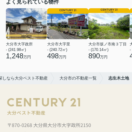
よく見られている物件
大分市大字政所
大分市大字里
大分市坂ノ市南３丁目
- (241.98㎡)
- (240.72㎡)
- (170.14㎡)
-
1,248
498
890
万円
万円
万円
探しなら大分ベスト不動産
大分市の不動産一覧
志生木土地
〒870-0268 大分県大分市大字政所2150