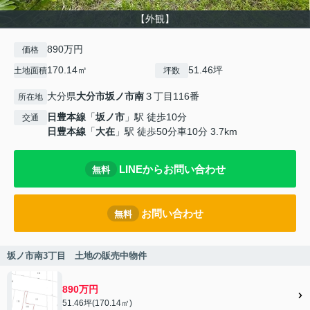
【外観】
890万円
価格
170.14㎡
51.46坪
土地面積
坪数
大分県
大分市
坂ノ市南
３丁目116番
所在地
日豊本線
「
坂ノ市
」駅 徒歩10分
交通
日豊本線
「
大在
」駅 徒歩50分車10分 3.7km
LINEからお問い合わせ
無料
お問い合わせ
無料
坂ノ市南3丁目 土地の販売中物件
890万円
51.46坪(170.14㎡)