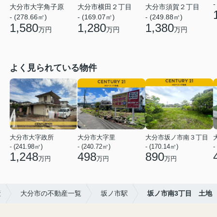
-
大分市大字角子原
大分市横田２丁目
大分市須賀２丁目
- (278.66㎡)
- (169.07㎡)
- (249.88㎡)
1,580
1,280
1,380
万円
万円
万円
よく見られている物件
大分市大字政所
大分市大字里
大分市坂ノ市南３丁目
- (241.98㎡)
- (240.72㎡)
- (170.14㎡)
-
1,248
498
890
万円
万円
万円
産
大分市の不動産一覧
坂ノ市駅
坂ノ市南3丁目 土地