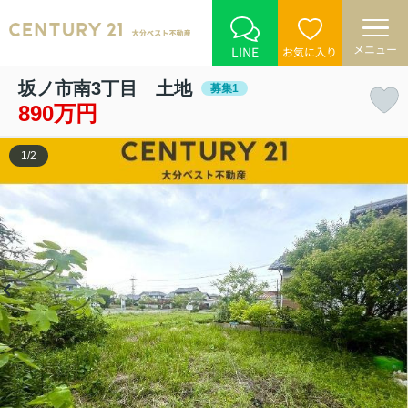
メニュー
LINE
お気に入り
坂ノ市南3丁目 土地
募集1
890万円
1
/
2