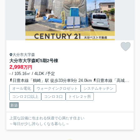
大分市大字森
大分市大字森町5期2号棟
2,998
万円
- / 105.16㎡ / 4LDK /予定
日豊本線「鶴崎」駅 徒歩33分車9分 24.0km
日豊本線「高城」駅 徒歩53分車10分 4.0km
オール電化
ウォークインクロゼット
システムキッチン
コンロ２口以上
コンロ３口
トイレ２ヶ所
新築
上質な設備に包まれる快適で心満たす住まい
～毎日が少し誇らしくなる暮らし～