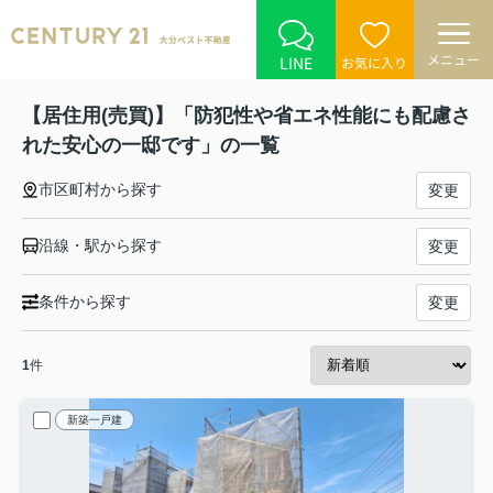
メニュー
LINE
お気に入り
【居住用(売買)】「防犯性や省エネ性能にも配慮さ
れた安心の一邸です」の一覧
市区町村から探す
変更
沿線・駅から探す
変更
条件から探す
変更
1
件
新築一戸建