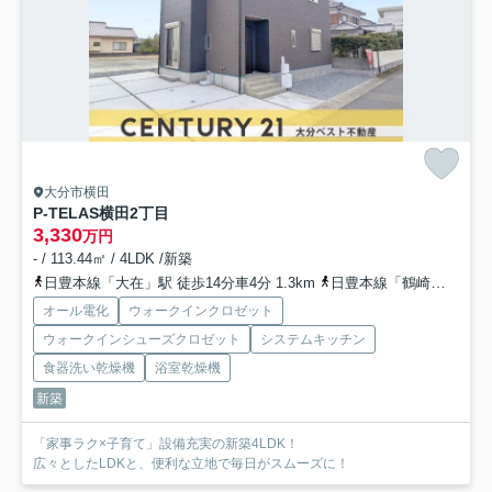
大分市横田
P-TELAS横田2丁目
3,330
万円
- / 113.44㎡ / 4LDK /新築
日豊本線「大在」駅 徒歩14分車4分 1.3km
日豊本線「鶴崎」駅 徒歩55分車15分 5.7km
オール電化
ウォークインクロゼット
ウォークインシューズクロゼット
システムキッチン
食器洗い乾燥機
浴室乾燥機
新築
「家事ラク×子育て」設備充実の新築4LDK！
広々としたLDKと、便利な立地で毎日がスムーズに！