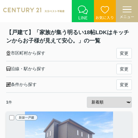
メニュー
LINE
お気に入り
【戸建て】「家族が集う明るい18帖LDKはキッチ
ンからお子様が見えて安心。」の一覧
市区町村から探す
変更
沿線・駅から探す
変更
条件から探す
変更
1
件
新築一戸建