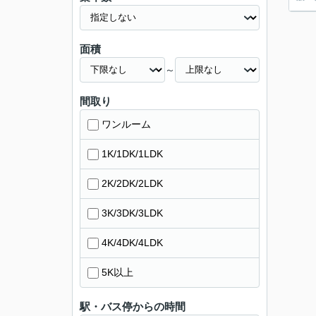
面積
～
間取り
ワンルーム
1K/1DK/1LDK
2K/2DK/2LDK
3K/3DK/3LDK
4K/4DK/4LDK
5K以上
駅・バス停からの時間