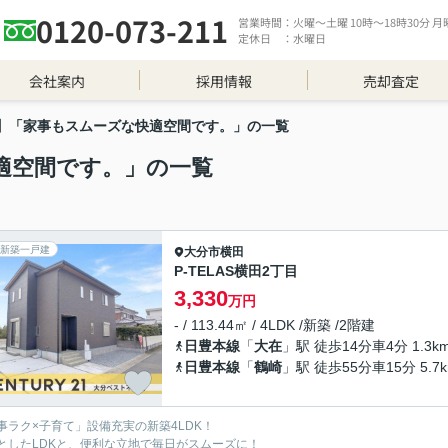
0120-073-211
営業時間：火曜～土曜 10時～18時30分 月曜 
定休日 ：水曜日
会社案内
採用情報
売却査定
】「家事もスムーズな快適空間です。」の一覧
適空間です。」の一覧
新築一戸建
大分市
横田
P-TELAS横田2丁目
3,330
万円
- / 113.44㎡ / 4LDK /新築 /2階建
日豊本線
「
大在
」駅 徒歩14分車4分 1.3k
日豊本線
「
鶴崎
」駅 徒歩55分車15分 5.7
事ラク×子育て」設備充実の新築4LDK！
としたLDKと、便利な立地で毎日がスムーズに！