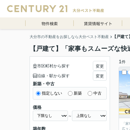
物件検索
賃貸情報サイト
【戸建て
大分市の不動産をお探しなら大分ベスト不動産
【戸建て】「家事もスムーズな快
1
件
市区町村から探す
変更
沿線・駅から探す
変更
新築・中古
指定しない
新築
中古
価格
～
「家
築年数
広々