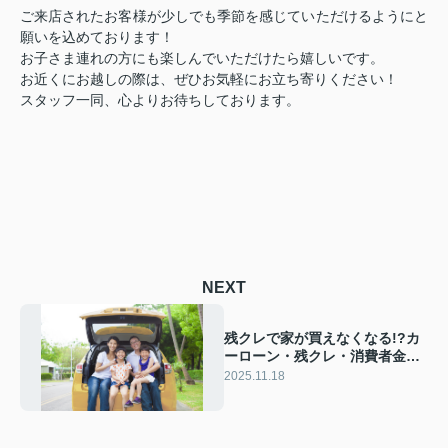
ご来店されたお客様が少しでも季節を感じていただけるようにと
願いを込めております！
お子さま連れの方にも楽しんでいただけたら嬉しいです。
お近くにお越しの際は、ぜひお気軽にお立ち寄りください！
スタッフ一同、心よりお待ちしております。
NEXT
残クレで家が買えなくなる!?カ
ーローン・残クレ・消費者金融
ローンで家が 買えなくなる理由
2025.11.18
をプロが徹底解説!