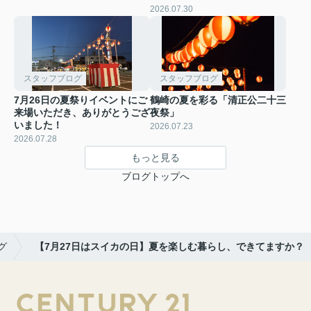
2026.07.30
スタッフブログ
スタッフブログ
7月26日の夏祭りイベントにご
鶴崎の夏を彩る「清正公二十三
来場いただき、ありがとうござ
夜祭」
いました！
2026.07.23
2026.07.28
もっと見る
ブログトップへ
グ
【7月27日はスイカの日】夏を楽しむ暮らし、できてますか？