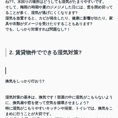
ね??。水回りの場所はどうしても湿気がたまりやすいです。
そして、
梅雨の時期
や
夏のジメジメした日
には、窓を閉め切って
ることが多く、湿気が逃げにくくなります?
湿気を放置すると、
カビ
が発生したり、
健康に影響
が出たり、
家
具や衣類がダメージを受けたり
することもあります?
でも、しっかり対策すれば問題なし?！
2. 賃貸物件でできる湿気対策?️
換気をしっかり行おう?
湿気対策の基本は、
換気
です！部屋の中に湿気がこもらないよう
に、
換気扇
や窓を使って空気を循環させましょう?️
特に湿気がこもりやすいキッチンや浴室、トイレでは、換気をこ
まめに行うことが大切です。