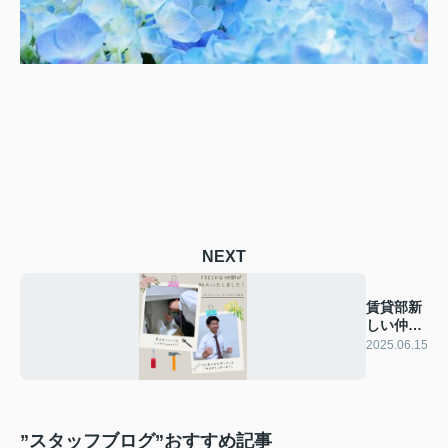
NEXT
賃貸部新
しい仲間
のご紹介
2025.06.15
♪
”スタッフブログ”おすすめ記事