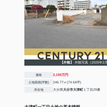
【外観】
外観写真（2026年2
2,150万円
価格
246.77㎡(74.64坪)
土地面積(坪数)
大分県
大分市
大津町
１丁目29番
所在地