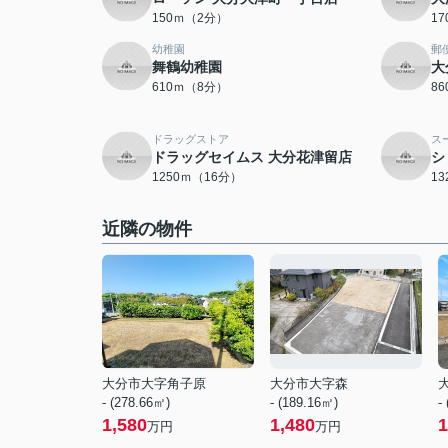
150ｍ（2分）
1
幼稚園
郵
舞鶴幼稚園
大
610ｍ（8分）
8
ドラッグストア
ス
ドラッグセイムス 大分花津留店
シ
1250ｍ（16分）
1
近隣の物件
大分市大字角子原
大分市大字森
- (278.66㎡)
- (189.16㎡)
-
1,580
1,480
1
万円
万円