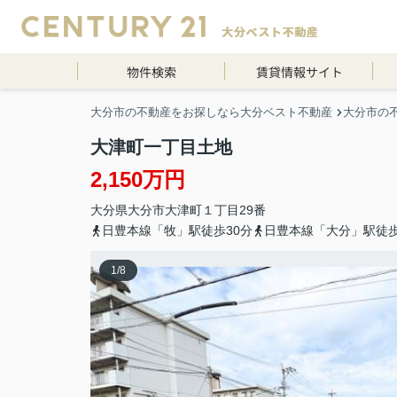
物件検索
賃貸情報サイト
大分市の不動産をお探しなら大分ベスト不動産
大分市の
大津町一丁目土地
2,150万円
大分県
大分市
大津町
１丁目29番
日豊本線「牧」駅徒歩30分
日豊本線「大分」駅徒歩
1
/
8