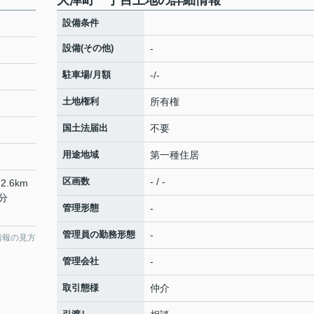
大津町一丁目土地の詳細情報
設備条件
設備(その他)
-
駐車場/月額
-/-
土地権利
所有権
国土法届出
不要
用途地域
第一種住居
区画数
- / -
2.6km
分
管理形態
-
管理員の勤務形態
-
情報の見方
管理会社
-
取引態様
仲介