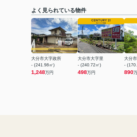
よく見られている物件
大分市大字政所
大分市大字里
大分市
- (241.98㎡)
- (240.72㎡)
- (170
1,248
498
890
万円
万円