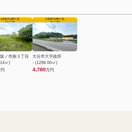
坂ノ市南３丁目
大分市大字政所
.14㎡)
- (1296.00㎡)
4,780
万円
万円