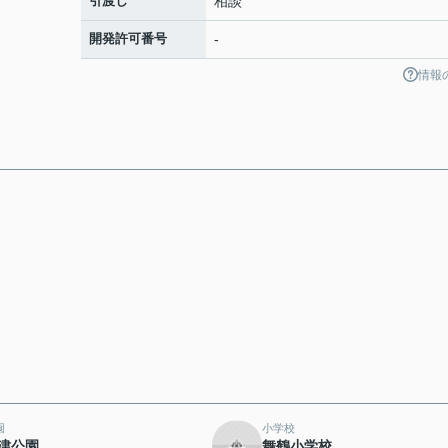
引渡し
相談
開発許可番号
-
情報
園
小学校
津公園
舞鶴小学校