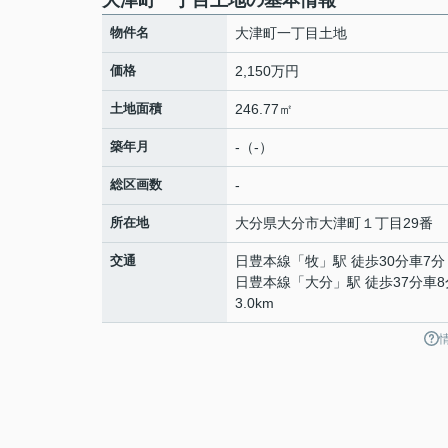
大津町一丁目土地の基本情報
物件名
大津町一丁目土地
価格
2,150万円
土地面積
246.77㎡
築年月
-（-）
総区画数
-
所在地
大分県
大分市
大津町
１丁目29番
交通
日豊本線
「
牧
」駅 徒歩30分車7分 
日豊本線
「
大分
」駅 徒歩37分車8
3.0km