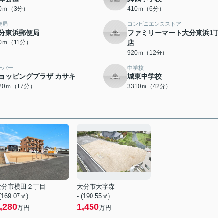
70ｍ（3分）
410ｍ（6分）
便局
コンビニエンスストア
分東浜郵便局
ファミリーマート大分東浜1
60ｍ（11分）
店
920ｍ（12分）
ーパー
中学校
ョッピングプラザ カサキ
城東中学校
320ｍ（17分）
3310ｍ（42分）
大分市横田２丁目
大分市大字森
 (169.07㎡)
- (190.55㎡)
,280
1,450
万円
万円