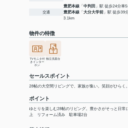
豊肥本線
「
中判田
」駅 徒歩24分車5分
豊肥本線
「
大分大学前
」駅 徒歩39
交通
3.1km
物件の特徴
TVモニタ付
独立洗面台
きインター
ホン
セールスポイント
28帖の大空間リビングで、家族が集い。笑顔がひらく
ポイント
ゆとりを楽しむ28帖のリビング。豊かさがそっと日常
上
リフォーム済み
駐車場2台