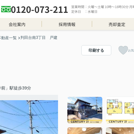
0120-073-211
営業時間：火曜～土曜 10時～18時30分 月曜 
定休日 ：水曜日
会社案内
採用情報
売却査定
判田台南3丁目 戸建
不動産一覧
印刷する
お気
前」駅徒歩39分