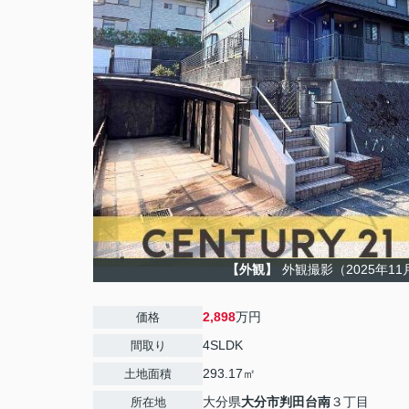
【外観】
外観撮影（2025年1
2,898
万円
価格
4SLDK
間取り
293.17㎡
土地面積
大分県
大分市
判田台南
３丁目
所在地