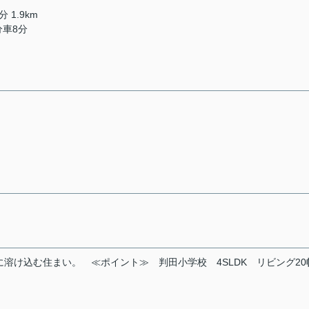
 1.9km
分車8分
。
に溶け込む住まい。
≪ポイント≫
判田小学校
4SLDK
リビング20