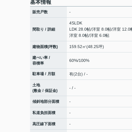
基本情報
-
販売戸数
4SLDK
LDK 28.0帖
/
洋室 8.0帖
/
洋室 12.0
間取り / 詳細
洋室 8.0帖
/
洋室 6.0帖
159.52㎡(48.25坪)
建物面積(坪数)
建ぺい率 /
60%/100%
容積率
駐車場 / 月額
有(2台) / -
土地
- / -
(敷金 / 保証金)
-
傾斜地部分面積
-
私道負担面積
-
高圧線下面積