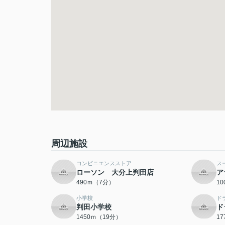
周辺施設
コンビニエンスストア
ス
ローソン 大分上判田店
ア
490ｍ（7分）
1
小学校
ド
判田小学校
ド
1450ｍ（19分）
1