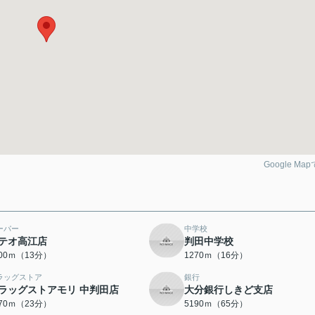
Google Ma
ーパー
中学校
テオ高江店
判田中学校
000ｍ（13分）
1270ｍ（16分）
ラッグストア
銀行
ラッグストアモリ 中判田店
大分銀行しきど支店
770ｍ（23分）
5190ｍ（65分）