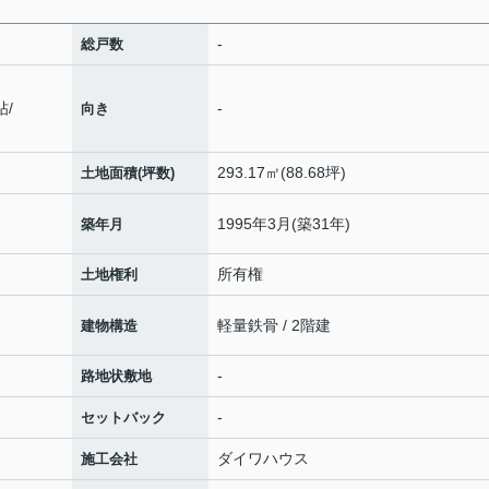
-
総戸数
帖
/
-
向き
293.17㎡(88.68坪)
土地面積(坪数)
1995年3月(築31年)
築年月
所有権
土地権利
軽量鉄骨 / 2階建
建物構造
-
路地状敷地
-
セットバック
ダイワハウス
施工会社