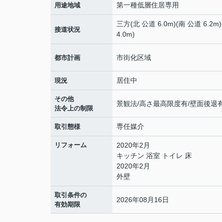
第一種低層住居専用
用途地域
三方(北 公道 6.0m)(南 公道 6.2m
接道状況
4.0m)
市街化区域
都市計画
居住中
現況
その他
景観法/高さ最高限度有/壁面後退有
法令上の制限
専任媒介
取引態様
リフォーム
2020年2月
キッチン 浴室 トイレ 床
2020年2月
外壁
取引条件の
2026年08月16日
有効期限