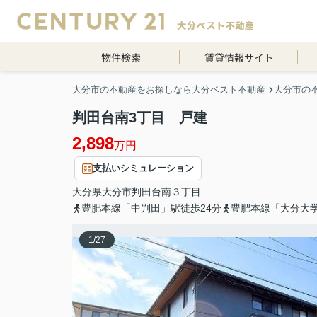
物件検索
賃貸情報サイト
大分市の不動産をお探しなら大分ベスト不動産
大分市の
判田台南3丁目 戸建
2,898
万円
支払いシミュレーション
大分県
大分市
判田台南
３丁目
豊肥本線「中判田」駅徒歩24分
豊肥本線「大分大学
1
/
27