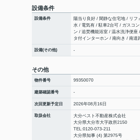
設備条件
設備条件
陽当り良好 / 閑静な住宅地 / リフォ
水 / 電気有 / 駐車2台可 / ガス
ン / 追焚機能浴室 / 温水洗浄便座 
タ付インターホン / 南向き / 南道
設備(その他)
-
その他
99350070
物件番号
-
建築確認番号
2026年08月16日
次回更新予定日
取扱会社
大分ベスト不動産株式会社
大分県大分市大字政所2150
TEL:0120-073-211
大分県知事 (4) 第2975号