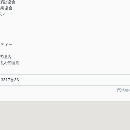
保証協会
引業協会
パン
会
ニティー
代理店
法人代理店
317番36
情報