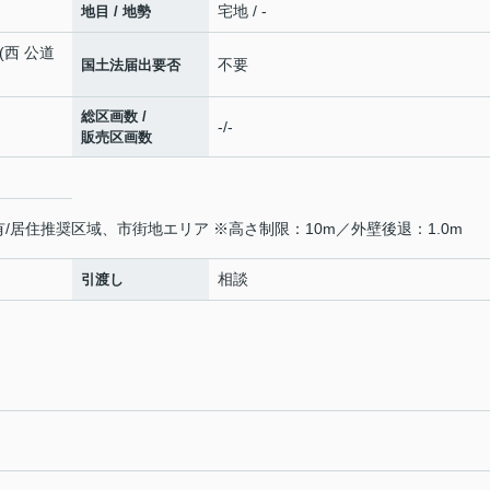
宅地 / -
地目 / 地勢
)(西 公道
不要
国土法届出要否
総区画数 /
-/-
販売区画数
/居住推奨区域、市街地エリア ※高さ制限：10m／外壁後退：1.0m
相談
引渡し