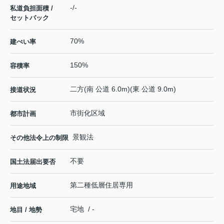
-/-
私道負担面積 /
セットバック
70%
建ぺい率
150%
容積率
二方(南 公道 6.0m)(東 公道 9.0m)
接道状況
市街化区域
都市計画
景観法
その他法令上の制限
不要
国土法届出要否
第二種低層住居専用
用途地域
宅地 / -
地目 / 地勢