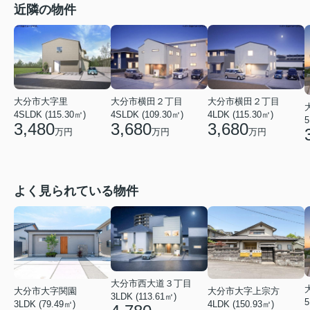
近隣の物件
大分市大字里
大分市横田２丁目
大分市横田２丁目
4SLDK (115.30㎡)
4SLDK (109.30㎡)
4LDK (115.30㎡)
5
3,480
3,680
3,680
万円
万円
万円
よく見られている物件
大分市西大道３丁目
大分市大字関園
大分市大字上宗方
3LDK (113.61㎡)
5
3LDK (79.49㎡)
4LDK (150.93㎡)