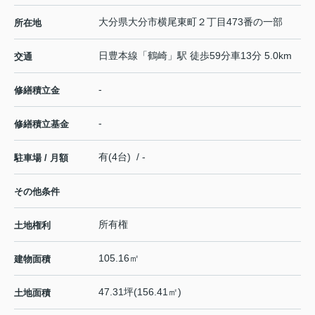
大分県
大分市
横尾東町
２丁目473番の一部
所在地
日豊本線
「
鶴崎
」駅 徒歩59分車13分 5.0km
交通
-
修繕積立金
-
修繕積立基金
有(4台) / -
駐車場 / 月額
その他条件
所有権
土地権利
105.16㎡
建物面積
47.31坪(156.41㎡)
土地面積