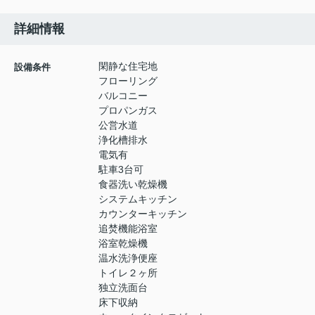
詳細情報
閑静な住宅地
設備条件
フローリング
バルコニー
プロパンガス
公営水道
浄化槽排水
電気有
駐車3台可
食器洗い乾燥機
システムキッチン
カウンターキッチン
追焚機能浴室
浴室乾燥機
温水洗浄便座
トイレ２ヶ所
独立洗面台
床下収納