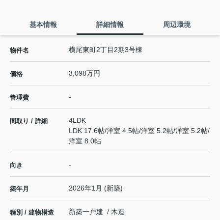
基本情報
詳細情報
周辺環境
横尾東町2丁目2期3号棟
物件名
3,098万円
価格
-
管理費
4LDK
間取り / 詳細
LDK 17.6帖
/
洋室 4.5帖
/
洋室 5.2帖
/
洋室 5.2帖
/
洋室 8.0帖
-
向き
2026年1月 (新築)
築年月
新築一戸建 / 木造
種別 / 建物構造