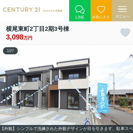
メニュー
LINE
お気に入り
横尾東町2丁目2期3号棟
3,098
万円
1
/
27
【外観】シンプルで洗練された外観デザインが目を引きます。駐車スペ