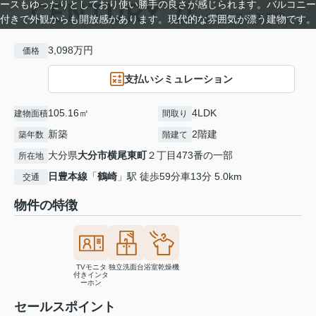
ースもゆったりとしており使い勝手の良さが感じられます。バルコニー
付きで外観からも開放感があります。現代的な雰囲気が漂う建物です。
3,098万円
価格
支払いシミュレーション
105.16㎡
4LDK
建物面積
間取り
新築
2階建
築年数
階建て
大分県
大分市
横尾東町
２丁目473番の一部
所在地
日豊本線
「
鶴崎
」駅 徒歩59分車13分 5.0km
交通
物件の特徴
TVモニタ
独立洗面台
浴室乾燥機
付きインタ
ーホン
セールスポイント