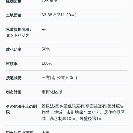
126.90㎡
建物面積
63.88坪(211.20㎡)
土地面積
-/-
私道負担面積 /
セットバック
50%
建ぺい率
100%
容積率
一方(南 公道 6.0m)
接道状況
市街化区域
都市計画
景観法/高さ最低限度有/壁面後退有/屋外広告
その他法令上の制
限
物禁止地域、市街地保全エリア、居住推奨区
域、高さ制限10ｍ、外壁後退1ｍ
不要