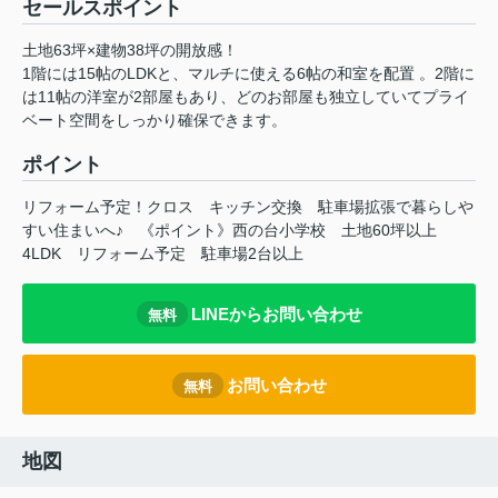
セールスポイント
土地63坪×建物38坪の開放感！
1階には15帖のLDKと、マルチに使える6帖の和室を配置 。2階に
は11帖の洋室が2部屋もあり、どのお部屋も独立していてプライ
ベート空間をしっかり確保できます。
ポイント
リフォーム予定！クロス
キッチン交換
駐車場拡張で暮らしや
すい住まいへ♪
《ポイント》西の台小学校
土地60坪以上
4LDK
リフォーム予定
駐車場2台以上
LINEからお問い合わせ
無料
お問い合わせ
無料
地図