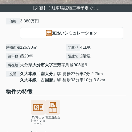
【外観】※駐車場拡張工事予定です。
3,380万円
価格
支払いシミュレーション
126.90㎡
4LDK
建物面積
間取り
築29年
2階建
築年数
階建て
大分県
大分市
大字三芳
字鳥越903番9
所在地
久大本線
「
南大分
」駅 徒歩27分車7分 2.7km
交通
久大本線
「
古国府
」駅 徒歩33分車10分 3.8km
物件の特徴
TVモニタ
独立洗面台
付きインタ
ーホン