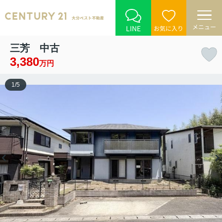
メニュー
LINE
お気に入り
三芳 中古
3,380
万円
1
/
5