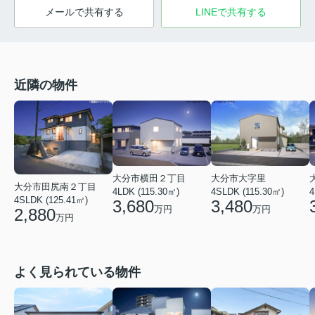
メールで共有する
LINEで共有する
近隣の物件
大分市横田２丁目
大分市大字里
大分市田尻南２丁目
4LDK (115.30㎡)
4SLDK (115.30㎡)
4
4SLDK (125.41㎡)
3,680
3,480
万円
万円
2,880
万円
よく見られている物件