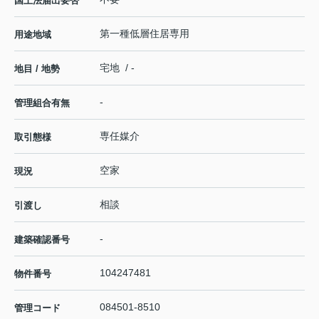
国土法届出要否
第一種低層住居専用
用途地域
宅地 / -
地目 / 地勢
-
管理組合有無
専任媒介
取引態様
空家
現況
相談
引渡し
-
建築確認番号
104247481
物件番号
084501-8510
管理コード