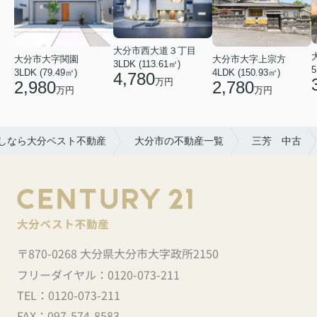
大分市西大道３丁目
大分市大字関園
大分市大字上宗方
3LDK (113.61㎡)
5
3LDK (79.49㎡)
4LDK (150.93㎡)
4,780
万円
2,980
2,780
万円
万円
しなら大分ベスト不動産
大分市の不動産一覧
三芳 中古
〒870-0268 大分県大分市大字政所2150
フリーダイヤル：
0120-073-211
TEL：
0120-073-211
FAX：
097-574-8583