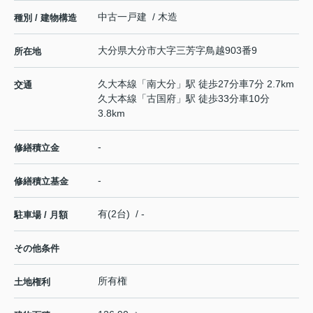
中古一戸建 / 木造
種別 / 建物構造
大分県
大分市
大字三芳
字鳥越903番9
所在地
久大本線
「
南大分
」駅 徒歩27分車7分 2.7km
交通
久大本線
「
古国府
」駅 徒歩33分車10分
3.8km
-
修繕積立金
-
修繕積立基金
有(2台) / -
駐車場 / 月額
その他条件
所有権
土地権利