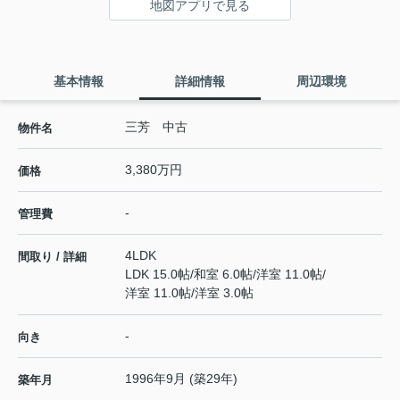
地図アプリで見る
基本情報
詳細情報
周辺環境
三芳 中古
物件名
3,380万円
価格
-
管理費
4LDK
間取り / 詳細
LDK 15.0帖
/
和室 6.0帖
/
洋室 11.0帖
/
洋室 11.0帖
/
洋室 3.0帖
-
向き
1996年9月 (築29年)
築年月