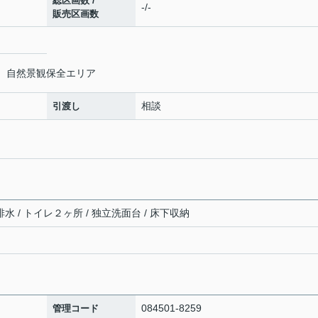
総区画数 /
-/-
販売区画数
域、自然景観保全エリア
相談
引渡し
排水 / トイレ２ヶ所 / 独立洗面台 / 床下収納
084501-8259
管理コード