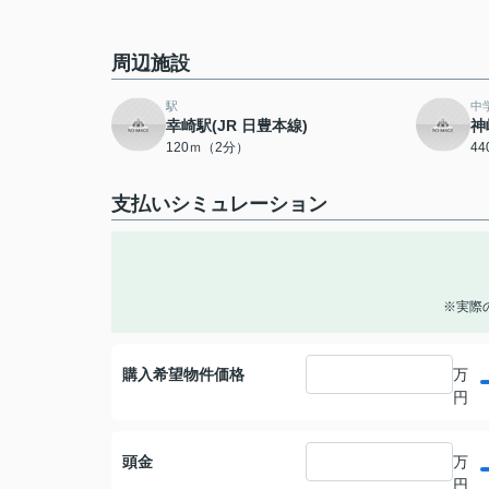
周辺施設
駅
中
幸崎駅(JR 日豊本線)
神
120ｍ（2分）
4
支払いシミュレーション
※実際
購入希望物件価格
万
円
頭金
万
円