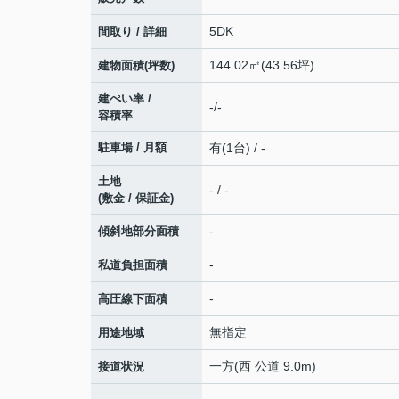
5DK
間取り / 詳細
144.02㎡(43.56坪)
建物面積(坪数)
建ぺい率 /
-/-
容積率
駐車場 / 月額
有(1台) / -
土地
- / -
(敷金 / 保証金)
-
傾斜地部分面積
-
私道負担面積
-
高圧線下面積
無指定
用途地域
一方(西 公道 9.0m)
接道状況