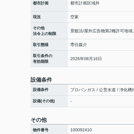
都市計画区域外
都市計画
空家
現況
その他
景観法/屋外広告物第2種許可地
法令上の制限
専任媒介
取引態様
取引条件の
2026年08月16日
有効期限
設備条件
設備条件
プロパンガス / 公営水道 / 浄化槽
設備(その他)
-
その他
100092410
物件番号