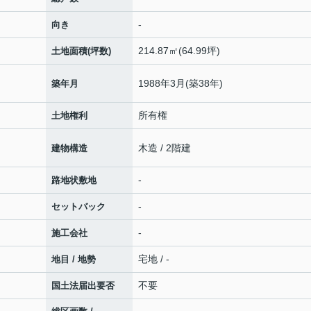
-
向き
214.87㎡(64.99坪)
土地面積(坪数)
1988年3月(築38年)
築年月
所有権
土地権利
木造 / 2階建
建物構造
-
路地状敷地
-
セットバック
-
施工会社
宅地 / -
地目 / 地勢
不要
国土法届出要否