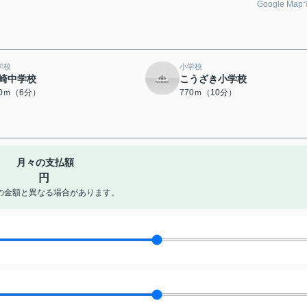
Google Ma
学校
小学校
崎中学校
こうざき小学校
40ｍ（6分）
770ｍ（10分）
月々の支払額
円
の金額と異なる場合があります。