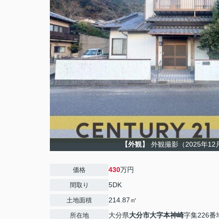
【外観】
外観撮影（2025年1
430
万円
価格
5DK
間取り
214.87㎡
土地面積
大分県
大分市
大字本神崎
字集226番
所在地