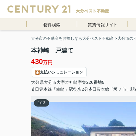
物件検索
賃貸情報サイト
大分市の不動産をお探しなら大分ベスト不動産
大分市の
本神崎 戸建て
430
万円
支払いシミュレーション
大分県
大分市
大字本神崎
字集226番地5
日豊本線「幸崎」駅徒歩2分
日豊本線「坂ノ市」駅
1
/
13