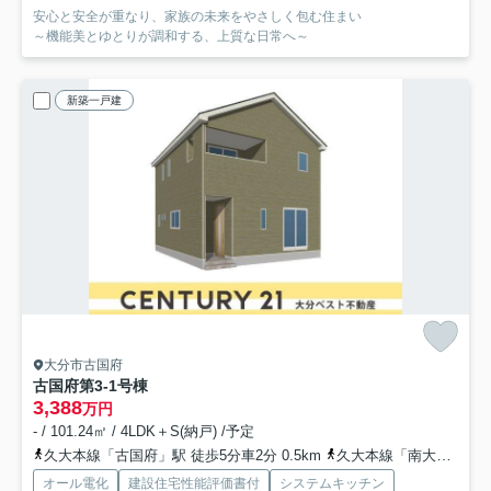
安心と安全が重なり、家族の未来をやさしく包む住まい
～機能美とゆとりが調和する、上質な日常へ～
新築一戸建
大分市古国府
古国府第3-1号棟
3,388
万円
- / 101.24㎡ / 4LDK＋S(納戸) /予定
久大本線「古国府」駅 徒歩5分車2分 0.5km
久大本線「南大分」駅 徒歩33分車8分 2.9km
オール電化
建設住宅性能評価書付
システムキッチン