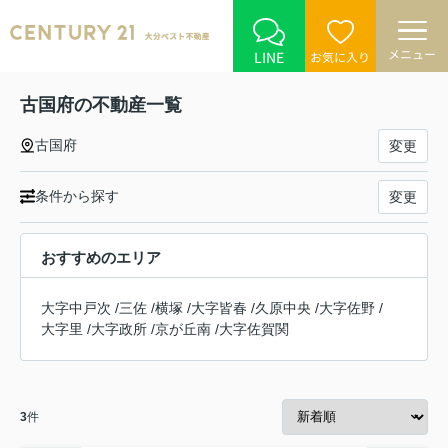
メニュー
LINE
お気に入り
古国府の不動産一覧
古国府
変更
条件から探す
変更
おすすめのエリア
大字中戸次
/
三佐
/
横塚
/
大字皆春
/
久原中央
/
大字佐野
/
大字里
/
大字政所
/
京が丘南
/
大字佐賀関
3
件