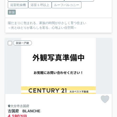
浴室乾燥機
浴室１坪以上
ルーフバルコニー
新築
陽だまりに包まれる、家族の時間がやさしく育つ住まい
～光とゆとりが暮らしを彩る、心地よい住空間～
新築一戸建
大分市古国府
古国府 BLANCHE
4,180
万円