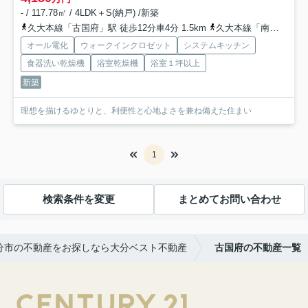
- / 117.78㎡ / 4LDK＋S(納戸) /新築
久大本線「古国府」駅 徒歩12分車4分 1.5km
久大本線「南大分」駅 徒歩29分車7分 2.5km
オール電化
ウォークインクロゼット
システムキッチン
食器洗い乾燥機
浴室乾燥機
浴室１坪以上
新築
理想を描けるゆとりと、利便性と心地よさを兼ね備えた住まい
1
検索条件を変更
まとめてお問い合わせ
分市の不動産をお探しなら大分ベスト不動産
古国府の不動産一覧