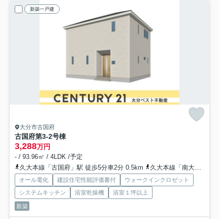
新築一戸建
大分市古国府
古国府第3-2号棟
3,288
万円
- / 93.96㎡ / 4LDK /予定
久大本線「古国府」駅 徒歩5分車2分 0.5km
久大本線「南大分」駅 徒歩33分車8分 2.9km
オール電化
建設住宅性能評価書付
ウォークインクロゼット
システムキッチン
浴室乾燥機
浴室１坪以上
新築