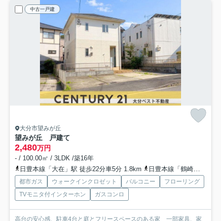
中古一戸建
大分市望みが丘
望みが丘 戸建て
2,480
万円
- / 100.00㎡ / 3LDK /築16年
日豊本線「大在」駅 徒歩22分車5分 1.8km
日豊本線「鶴崎」駅 徒歩45分車10分 3.8km
都市ガス
ウォークインクロゼット
バルコニー
フローリング
TVモニタ付インターホン
ガスコンロ
高台の安心感、駐車4台と庭とフリースペースのある家 一部家具、家