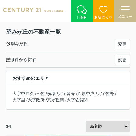
メニュー
LINE
お気に入り
望みが丘の不動産一覧
望みが丘
変更
条件から探す
変更
おすすめのエリア
大字中戸次
/
三佐
/
横塚
/
大字皆春
/
久原中央
/
大字佐野
/
大字里
/
大字政所
/
京が丘南
/
大字佐賀関
3
件