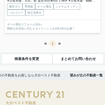
日豊本線「大在」駅 徒歩30分車6分 1.8km
日豊本線「鶴崎」駅 徒歩55分車10分 3.8km
都市ガス
専用庭
オール電化
システムキッチン
バルコニー
独立洗面台
オール電化リフォーム済み♪
閑静な住宅街に佇むスタイリッシュな4SLDKのお家！
1
検索条件を変更
まとめてお問い合わせ
市の不動産をお探しなら大分ベスト不動産
望みが丘の不動産一覧