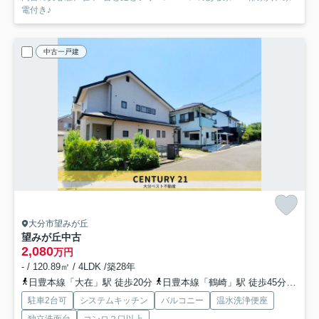
電付き♪
中古一戸建
大分市望みが丘
望みが丘中古
2,080
万円
- / 120.89㎡ / 4LDK /築28年
日豊本線「大在」駅 徒歩20分
日豊本線「鶴崎」駅 徒歩45分車10分 3.4km
駐車2台可
システムキッチン
バルコニー
温水洗浄便座
独立洗面台
コンロ２口以上