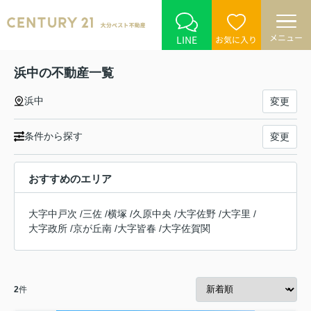
メニュー
LINE
お気に入り
浜中の不動産一覧
浜中
変更
条件から探す
変更
おすすめのエリア
大字中戸次
/
三佐
/
横塚
/
久原中央
/
大字佐野
/
大字里
/
大字政所
/
京が丘南
/
大字皆春
/
大字佐賀関
2
件