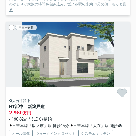
のゆとりが家族の時間を包み込み、坂ノ市駅徒歩約12分の便...
もっと見
る
中古一戸建
大分市浜中
HT浜中 新築戸建
2,980
万円
- / 96.82㎡ / 3LDK /築1年
日豊本線「坂ノ市」駅 徒歩15分
日豊本線「大在」駅 徒歩45分車9分 3.5km
オール電化
ウォークインクロゼット
システムキッチン