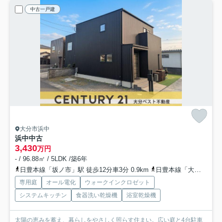
中古一戸建
大分市浜中
浜中中古
3,430
万円
- / 96.88㎡ / 5LDK /築6年
日豊本線「坂ノ市」駅 徒歩12分車3分 0.9km
日豊本線「大在」駅 徒歩42分車9分 3.4km
専用庭
オール電化
ウォークインクロゼット
システムキッチン
食器洗い乾燥機
浴室乾燥機
太陽の恵みを蓄え、暮らしをやさしく照らす住まい。広い庭と4台駐車