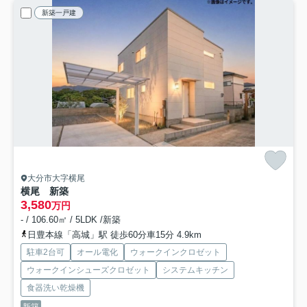
新築一戸建
大分市大字横尾
横尾 新築
3,580
万円
- / 106.60㎡ / 5LDK /新築
日豊本線「高城」駅 徒歩60分車15分 4.9km
駐車2台可
オール電化
ウォークインクロゼット
ウォークインシューズクロゼット
システムキッチン
食器洗い乾燥機
新築