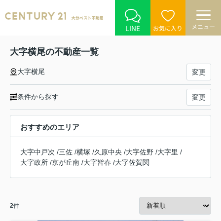
メニュー
LINE
お気に入り
大字横尾の不動産一覧
大字横尾
変更
条件から探す
変更
おすすめのエリア
大字中戸次
/
三佐
/
横塚
/
久原中央
/
大字佐野
/
大字里
/
大字政所
/
京が丘南
/
大字皆春
/
大字佐賀関
2
件