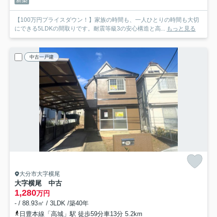
【100万円プライスダウン！】家族の時間も、一人ひとりの時間も大切
にできる5LDKの間取りです。耐震等級3の安心構造と高...
もっと見る
中古一戸建
大分市大字横尾
大字横尾 中古
1,280
万円
- / 88.93㎡ / 3LDK /築40年
日豊本線「高城」駅 徒歩59分車13分 5.2km