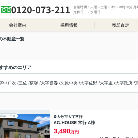
0120-073-211
営業時間：火曜～土曜 10時～18時30分 月曜 
定休日 ：水曜日
会社案内
採用情報
売却査定
の不動産一覧
すすめのエリア
字中戸次
/
三佐
/
横塚
/
大字皆春
/
久原中央
/
大字佐野
/
大字里
/
大字政所
/
新築一戸建
大分市
大字常行
AG-HOUSE 常行 A棟
3,490
万円