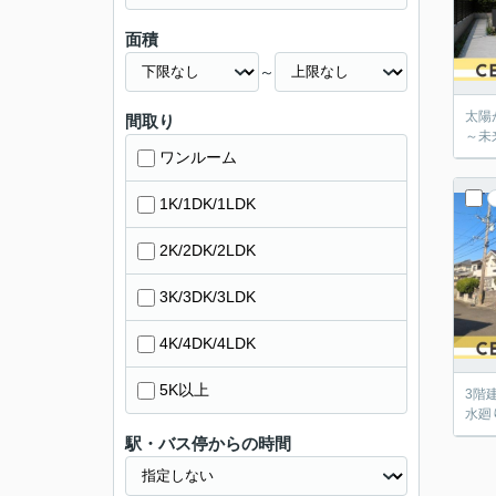
面積
～
太陽
間取り
～未
ワンルーム
1K/1DK/1LDK
2K/2DK/2LDK
3K/3DK/3LDK
4K/4DK/4LDK
5K以上
3階
水廻
駅・バス停からの時間