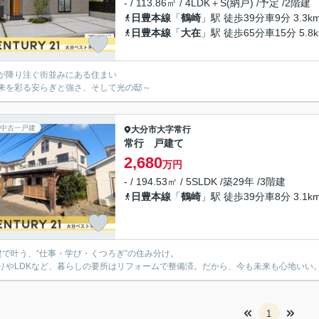
- / 113.86㎡ / 4LDK＋S(納戸) /予定 /2階建
日豊本線
「
鶴崎
」駅 徒歩39分車9分 3.3k
日豊本線
「
大在
」駅 徒歩65分車15分 5.8
が降り注ぐ街並みにある住まい
来を彩る安らぎと強さ、そして光の邸～
中古一戸建
大分市
大字常行
常行 戸建て
2,680
万円
- / 194.53㎡ / 5SLDK /築29年 /3階建
日豊本線
「
鶴崎
」駅 徒歩39分車8分 3.1k
建で叶う、“仕事・学び・くつろぎ”の住み分け。
りやLDKなど、暮らしの要所はリフォームで整備済。だから、今も未来も心地いい
1