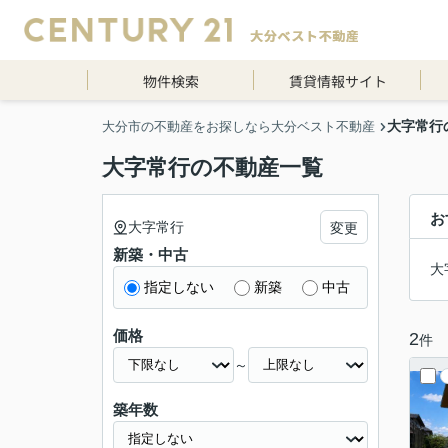
物件検索
賃貸情報サイト
大字常行
大分市の不動産をお探しなら大分ベスト不動産
大字常行の不動産一覧
お
大字常行
変更
新築・中古
大
指定しない
新築
中古
価格
2
件
～
築年数