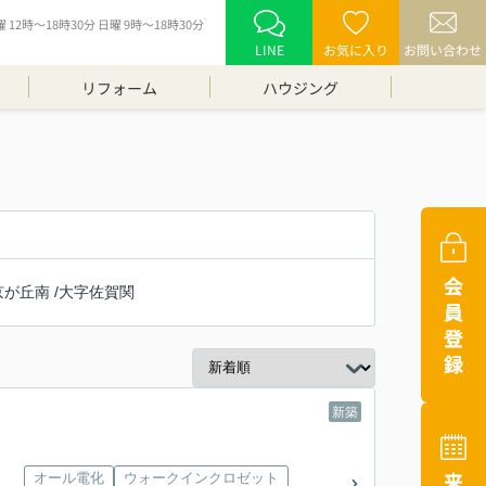
12時～18時30分 日曜 9時～18時30分
LINE
お気に入り
お問い合わせ
リフォーム
ハウジング
京が丘南
/
大字佐賀関
新築
オール電化
ウォークインクロゼット