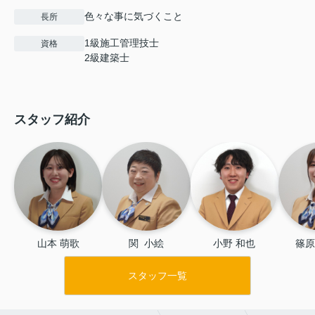
色々な事に気づくこと
長所
1級施工管理技士
資格
2級建築士
スタッフ紹介
山本 萌歌
関  小絵
小野 和也
篠原
スタッフ一覧