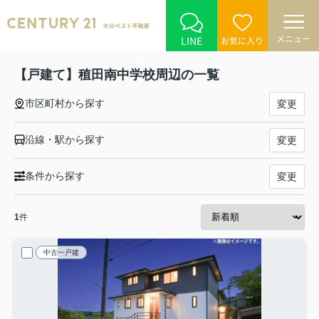
メニュー
LINE
お気に入り
【戸建て】稙田南中学校周辺の一覧
市区町村から探す
変更
沿線・駅から探す
変更
条件から探す
変更
1
件
中古一戸建