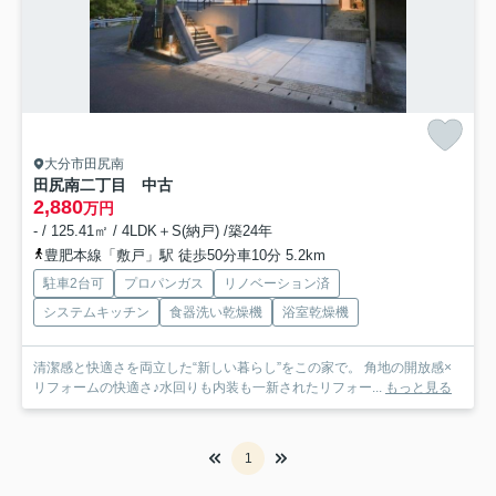
大分市田尻南
田尻南二丁目 中古
2,880
万円
- / 125.41㎡ / 4LDK＋S(納戸) /築24年
豊肥本線「敷戸」駅 徒歩50分車10分 5.2km
駐車2台可
プロパンガス
リノベーション済
システムキッチン
食器洗い乾燥機
浴室乾燥機
清潔感と快適さを両立した“新しい暮らし”をこの家で。 角地の開放感×
リフォームの快適さ♪水回りも内装も一新されたリフォー...
もっと見る
1