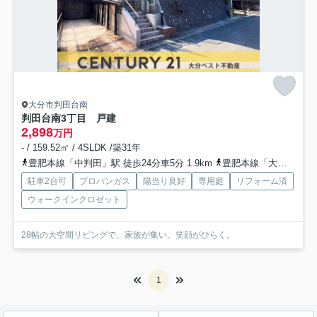
大分市判田台南
判田台南3丁目 戸建
2,898
万円
- / 159.52㎡ / 4SLDK /築31年
豊肥本線「中判田」駅 徒歩24分車5分 1.9km
豊肥本線「大分大学前」駅 徒歩39分車8分 3.1km
駐車2台可
プロパンガス
陽当り良好
専用庭
リフォーム済
ウォークインクロゼット
28帖の大空間リビングで、家族が集い。笑顔がひらく。
1