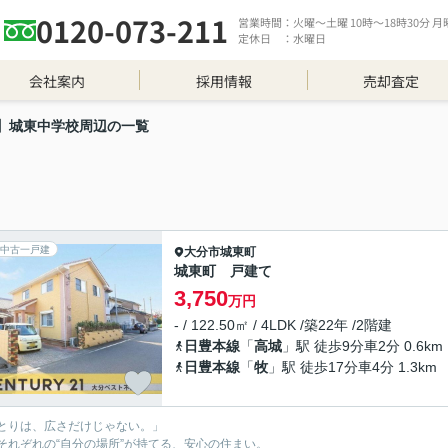
0120-073-211
営業時間：火曜～土曜 10時～18時30分 月曜 
定休日 ：水曜日
会社案内
採用情報
売却査定
】城東中学校周辺の一覧
中古一戸建
大分市
城東町
城東町 戸建て
3,750
万円
- / 122.50㎡ / 4LDK /築22年 /2階建
日豊本線
「
高城
」駅 徒歩9分車2分 0.6km
日豊本線
「
牧
」駅 徒歩17分車4分 1.3km
とりは、広さだけじゃない。」
それぞれの“自分の場所”が持てる、安心の住まい。