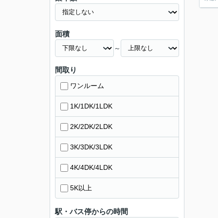
面積
～
間取り
ワンルーム
1K/1DK/1LDK
2K/2DK/2LDK
3K/3DK/3LDK
4K/4DK/4LDK
5K以上
駅・バス停からの時間