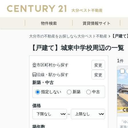
物件検索
賃貸情報サイト
【戸建て
大分市の不動産をお探しなら大分ベスト不動産
【戸建て】城東中学校周辺の一覧
1
件
市区町村から探す
変更
沿線・駅から探す
変更
新築・中古
指定しない
新築
中古
価格
～
「ゆ
築年数
家族