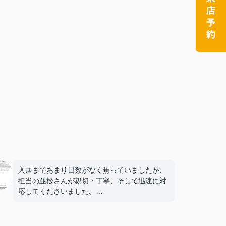
入居まであまり日数がなく焦っていましたが、
担当の並松さんが親切・丁寧、そして迅速に対
応してくださいました。
おかげさまで、条件にぴったり合う素敵な部屋
が見つかり、本当に良かったと感謝の気持ちで
いっぱいです。並松さん、本当にありがとうご