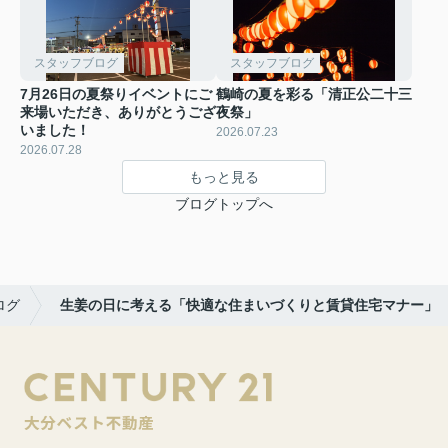
スタッフブログ
スタッフブログ
7月26日の夏祭りイベントにご
鶴崎の夏を彩る「清正公二十三
来場いただき、ありがとうござ
夜祭」
いました！
2026.07.23
2026.07.28
もっと見る
ブログトップへ
ログ
生姜の日に考える「快適な住まいづくりと賃貸住宅マナー」