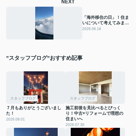
NEXT
「海外移住の日」！住ま
いについて考えてみませ
んか？
2026.06.18
”スタッフブログ”おすすめ記事
スタッフブログ
スタッフブログ
７月もありがとうございまし
施工前後を見比べるとびっく
た！
り！中古×リフォームで理想の
住まいへ
2026.08.01
2026.07.30