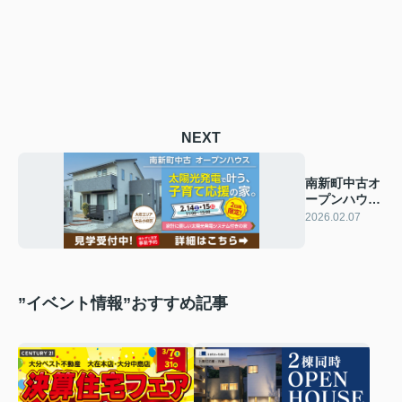
NEXT
南新町中古オ
ープンハウ
ス 2日間限
2026.02.07
定開催
”イベント情報”おすすめ記事