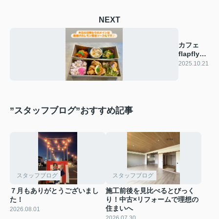
NEXT
カフェ
flapflyの
人気メニ
2025.10.21
ュー
”スタッフブログ”おすすめ記事
スタッフブログ
スタッフブログ
７月もありがとうございまし
施工前後を見比べるとびっく
た！
り！中古×リフォームで理想の
住まいへ
2026.08.01
2026.07.30