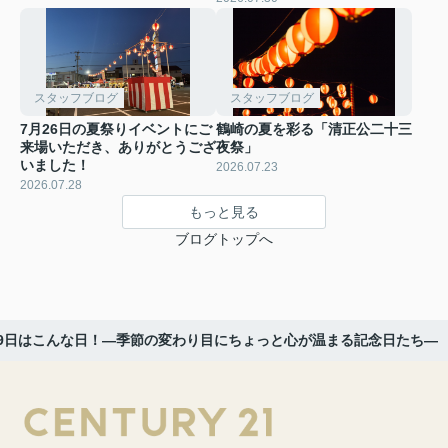
スタッフブログ
スタッフブログ
7月26日の夏祭りイベントにご
鶴崎の夏を彩る「清正公二十三
来場いただき、ありがとうござ
夜祭」
いました！
2026.07.23
2026.07.28
もっと見る
ブログトップへ
19日はこんな日！―季節の変わり目にちょっと心が温まる記念日たち―