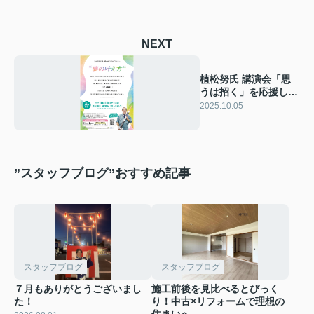
NEXT
植松努氏 講演会「思
うは招く」を応援して
います！
2025.10.05
”スタッフブログ”おすすめ記事
スタッフブログ
スタッフブログ
７月もありがとうございまし
施工前後を見比べるとびっく
た！
り！中古×リフォームで理想の
住まいへ