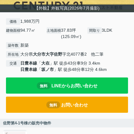
【外観】外観写真(2026年7月撮影)
1,988万円
価格
94.77㎡
37.83坪
3LDK
建物面積
土地面積
間取り
(125.09㎡)
新築
築年数
大分県
大分市
大字佐野
字北4077番2 他二筆
所在地
日豊本線
「
大在
」駅 徒歩43分車9分 3.4km
交通
日豊本線
「
坂ノ市
」駅 徒歩48分車12分 4.6km
LINEからお問い合わせ
無料
お問い合わせ
無料
佐野第4-1号棟の販売中物件