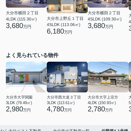
大分市横田２丁目
大分市横田２丁目
大分市上野丘１丁目
4LDK (115.30㎡)
4SLDK (109.30㎡)
4
3,680
3,680
4SLDK (113.06㎡)
万円
万円
6,180
万円
よく見られている物件
大分市大字関園
大分市西大道３丁目
大分市大字上宗方
3LDK (79.49㎡)
3LDK (113.61㎡)
4LDK (150.93㎡)
5
2,980
4,780
2,780
万円
万円
万円
しなら大分ベスト不動産
大分市の不動産一覧
佐野第4-1号棟