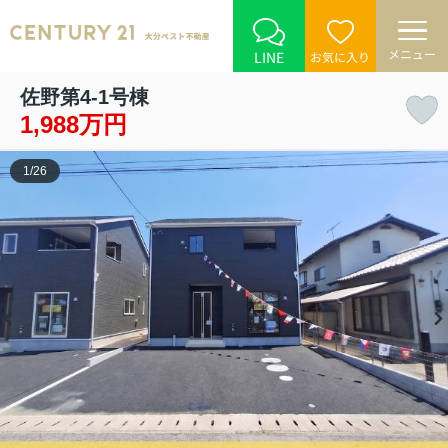
メニュー
LINE
お気に入り
佐野第4-1号棟
1,988万円
1
/
26