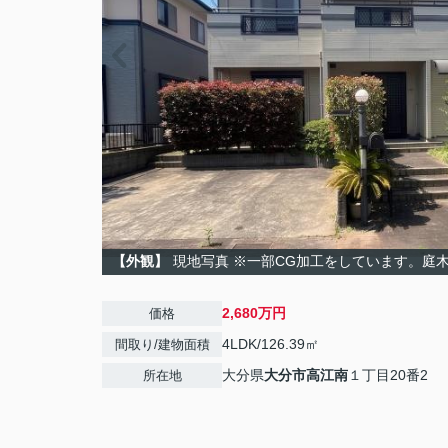
【外観】
現地写真 ※一部CG加工をしています。庭
2,680万円
価格
4LDK/126.39㎡
間取り/建物面積
大分県
大分市
高江南
１丁目20番2
所在地