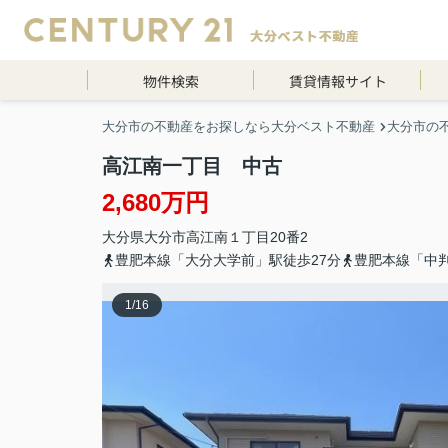
物件検索
賃貸情報サイト
大分市の不動産をお探しなら大分ベスト不動産
大分市の
高江南一丁目 中古
2,680万円
大分県
大分市
高江南
１丁目20番2
豊肥本線「大分大学前」駅徒歩27分
豊肥本線「中判
1
/
16