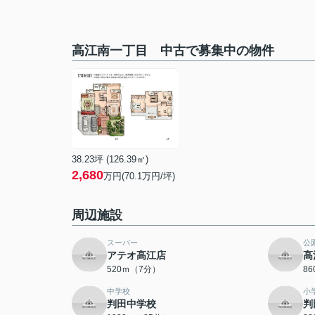
高江南一丁目 中古で募集中の物件
38.23坪 (126.39㎡)
2,680
万円(70.1万円/坪)
周辺施設
スーパー
公
アテオ高江店
高
520ｍ（7分）
8
中学校
小
判田中学校
判