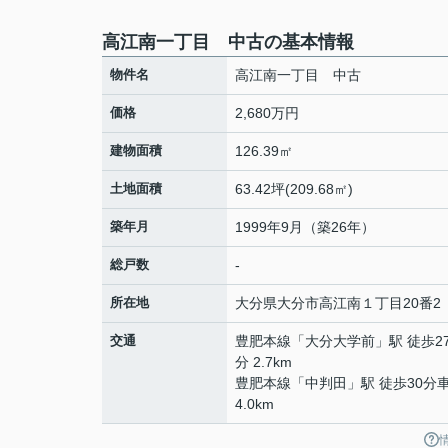
高江南一丁目 中古の基本情報
物件名
高江南一丁目 中古
価格
2,680万円
建物面積
126.39㎡
土地面積
63.42坪(209.68㎡)
築年月
1999年9月（築26年）
総戸数
-
所在地
大分県
大分市
高江南
１丁目20番2
交通
豊肥本線
「
大分大学前
」駅 徒歩2
分 2.7km
豊肥本線
「
中判田
」駅 徒歩30分車
4.0km