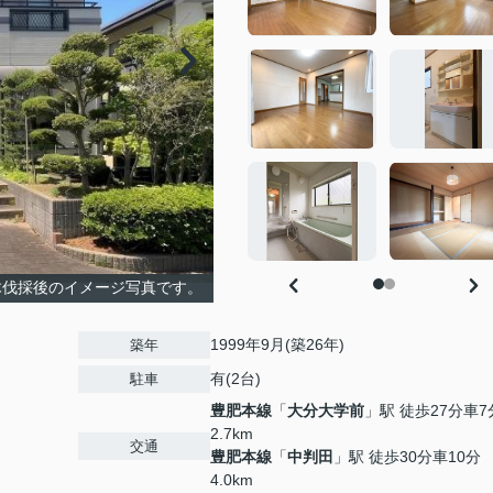
木伐採後のイメージ写真です。
1999年9月(築26年)
築年
有(2台)
駐車
豊肥本線
「
大分大学前
」駅 徒歩27分車7
2.7km
交通
豊肥本線
「
中判田
」駅 徒歩30分車10分
4.0km