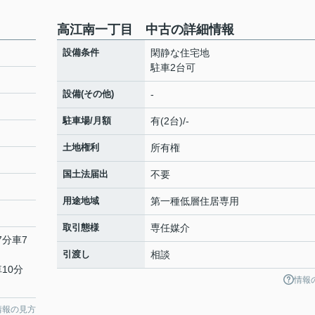
高江南一丁目 中古の詳細情報
設備条件
閑静な住宅地
駐車2台可
設備(その他)
-
駐車場/月額
有(2台)/-
土地権利
所有権
国土法届出
不要
用途地域
第一種低層住居専用
取引態様
専任媒介
7分車7
引渡し
相談
10分
情報
情報の見方