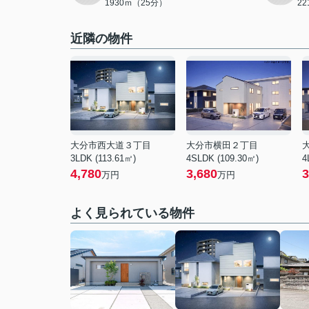
1930ｍ（25分）
2
近隣の物件
大分市西大道３丁目
大分市横田２丁目
3LDK (113.61㎡)
4SLDK (109.30㎡)
4
4,780
3,680
3
万円
万円
よく見られている物件