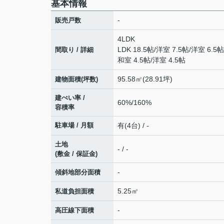
基本情報
-
販売戸数
4LDK
LDK 18.5帖
/
洋室 7.5帖
/
洋室 6.5帖
間取り / 詳細
和室 4.5帖
/
洋室 4.5帖
95.58㎡(28.91坪)
建物面積(坪数)
建ぺい率 /
60%/160%
容積率
駐車場 / 月額
有(4台) / -
土地
- / -
(敷金 / 保証金)
-
傾斜地部分面積
5.25㎡
私道負担面積
-
高圧線下面積