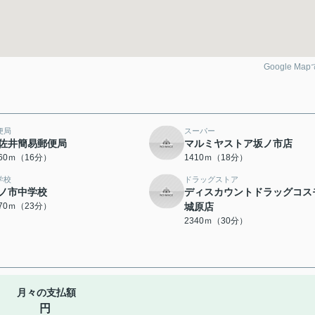
Google Ma
便局
スーパー
佐井簡易郵便局
マルミヤストア坂ノ市店
260ｍ（16分）
1410ｍ（18分）
学校
ドラッグストア
ノ市中学校
ディスカウントドラッグコス
770ｍ（23分）
城原店
2340ｍ（30分）
月々の支払額
円