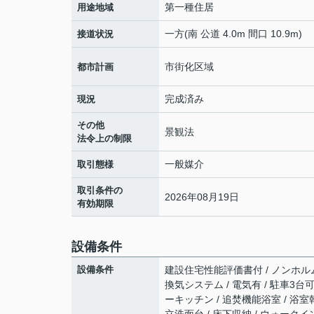
第一種住居
用途地域
一方(南 公道 4.0m 間口 10.9m)
接道状況
市街化区域
都市計画
完成済み
現況
その他
景観法
法令上の制限
一般媒介
取引態様
取引条件の
2026年08月19日
有効期限
設備条件
設備条件
建設住宅性能評価書付 / ノンホルムア
換気システム / 電気有 / 駐車3台可
ーキッチン / 追焚機能浴室 / 浴室