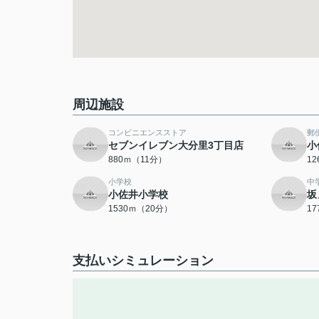
周辺施設
コンビニエンスストア
郵
セブンイレブン大分里3丁目店
小
880ｍ（11分）
1
小学校
中
小佐井小学校
坂
1530ｍ（20分）
1
支払いシミュレーション