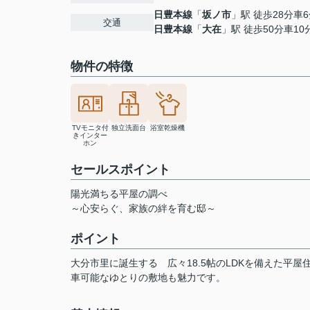
日豊本線
「
坂ノ市
」駅 徒歩28分車6分
交通
日豊本線
「
大在
」駅 徒歩50分車10分 
物件の特徴
TVモニタ付
独立洗面台
浴室乾燥機
きインター
ホン
セールスポイント
陽光満ちる平屋の調べ
～心安らぐ、家族の絆を育む邸～
ポイント
大分市里に誕生する
広々18.5帖のLDKを備えた
車可能なゆとりの敷地も魅力です。