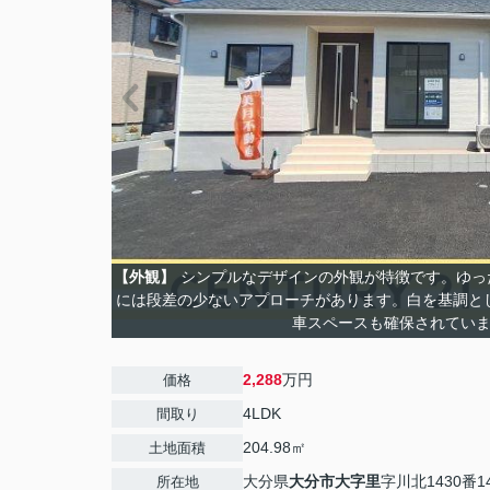
【外観】
シンプルなデザインの外観が特徴です。ゆっ
には段差の少ないアプローチがあります。白を基調と
車スペースも確保されてい
2,288
万円
価格
4LDK
間取り
204.98㎡
土地面積
大分県
大分市
大字里
字川北1430番1
所在地