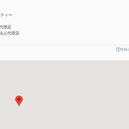
会
ニティー
代理店
法人代理店
情報