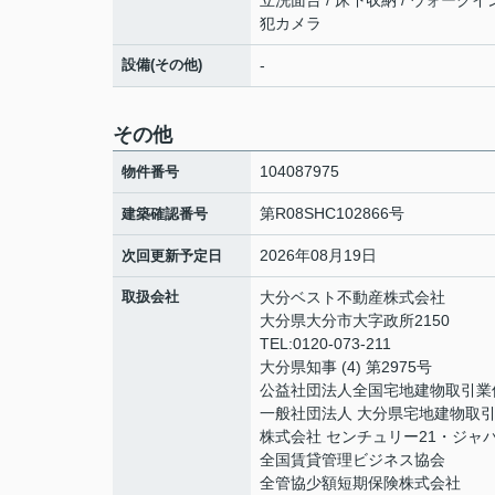
立洗面台 / 床下収納 / ウォークイ
犯カメラ
設備(その他)
-
その他
104087975
物件番号
第R08SHC102866号
建築確認番号
2026年08月19日
次回更新予定日
取扱会社
大分ベスト不動産株式会社
大分県大分市大字政所2150
TEL:0120-073-211
大分県知事 (4) 第2975号
公益社団法人全国宅地建物取引業
一般社団法人 大分県宅地建物取
株式会社 センチュリー21・ジャ
全国賃貸管理ビジネス協会
全管協少額短期保険株式会社