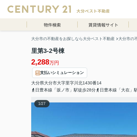
物件検索
賃貸情報サイト
大分市の不動産をお探しなら大分ベスト不動産
大分市の
里第3-2号棟
2,288
万円
支払いシミュレーション
大分県
大分市
大字里
字川北1430番14
日豊本線「坂ノ市」駅徒歩28分
日豊本線「大在」駅
1
/
27