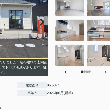
たりとした平屋の建物で玄関前
しており清潔感があります。駐
ます。
95.58㎡
建物面積
2026年6月(新築)
築年月
4