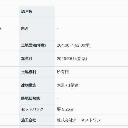
-
総戸数
/
-
向き
204.98㎡(62.00坪)
土地面積(坪数)
2026年6月(新築)
築年月
所有権
土地権利
木造 / 1階建
建物構造
-
路地状敷地
要 5.25㎡
セットバック
株式会社アーネストワン
施工会社