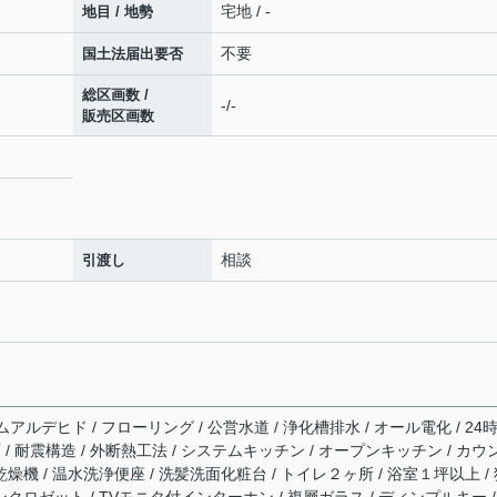
宅地 / -
地目 / 地勢
不要
国土法届出要否
総区画数 /
-/-
販売区画数
相談
引渡し
ルデヒド / フローリング / 公営水道 / 浄化槽排水 / オール電化 / 24
 / 耐震構造 / 外断熱工法 / システムキッチン / オープンキッチン / カウ
乾燥機 / 温水洗浄便座 / 洗髪洗面化粧台 / トイレ２ヶ所 / 浴室１坪以上 /