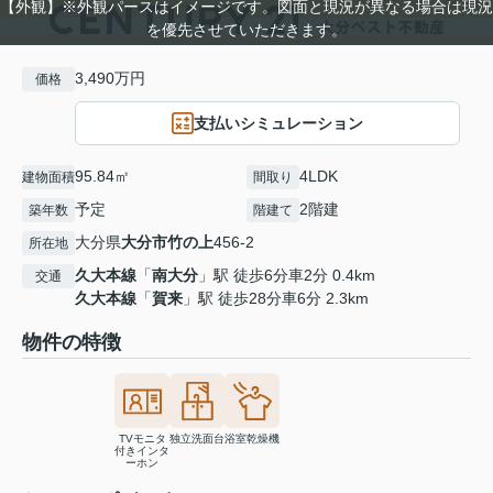
【外観】※外観パースはイメージです。図面と現況が異なる場合は現況
を優先させていただきます。
3,490万円
価格
支払いシミュレーション
95.84㎡
4LDK
建物面積
間取り
予定
2階建
築年数
階建て
大分県
大分市
竹の上
456-2
所在地
久大本線
「
南大分
」駅 徒歩6分車2分 0.4km
交通
久大本線
「
賀来
」駅 徒歩28分車6分 2.3km
物件の特徴
TVモニタ
独立洗面台
浴室乾燥機
付きインタ
ーホン