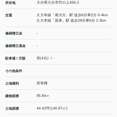
大分県
大分市
竹の上
456-2
所在地
久大本線
「
南大分
」駅 徒歩6分車2分 0.4km
交通
久大本線
「
賀来
」駅 徒歩28分車6分 2.3km
-
修繕積立金
-
修繕積立基金
有(4台) / -
駐車場 / 月額
その他条件
所有権
土地権利
95.84㎡
建物面積
44.42坪(146.87㎡)
土地面積