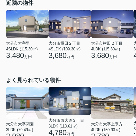
近隣の物件
大分市大字里
大分市横田２丁目
大分市横田２丁目
4SLDK (115.30㎡)
4SLDK (109.30㎡)
4LDK (115.30㎡)
3
3,480
3,680
3,680
万円
万円
万円
よく見られている物件
大分市西大道３丁目
大分市大字関園
大分市大字上宗方
3LDK (113.61㎡)
5
3LDK (79.49㎡)
4LDK (150.93㎡)
4,780
万円