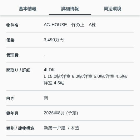
基本情報
詳細情報
周辺環境
AG-HOUSE 竹の上 A棟
物件名
3,490万円
価格
-
管理費
4LDK
間取り / 詳細
L 15.0帖
/
洋室 6.0帖
/
洋室 5.0帖
/
洋室 4.5帖
/
洋室 4.5帖
南
向き
2026年8月 (予定)
築年月
新築一戸建 / 木造
種別 / 建物構造