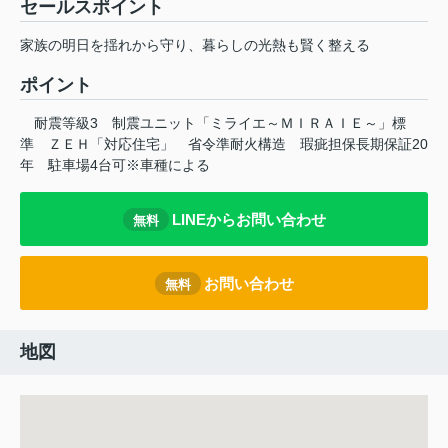
セールスポイント
家族の明日を揺れから守り、暮らしの光熱も賢く整える
ポイント
耐震等級3
制震ユニット「ミライエ～ＭＩＲＡＩＥ～」標
準
ＺＥＨ「対応住宅」
省令準耐火構造
瑕疵担保長期保証20
年
駐車場4台可※車種による
LINEからお問い合わせ
無料
お問い合わせ
無料
地図