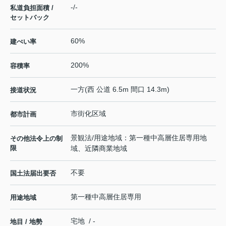
-/-
私道負担面積 /
セットバック
60%
建ぺい率
200%
容積率
一方(西 公道 6.5m 間口 14.3m)
接道状況
市街化区域
都市計画
景観法/用途地域：第一種中高層住居専用地
その他法令上の制
限
域、近隣商業地域
不要
国土法届出要否
第一種中高層住居専用
用途地域
宅地 / -
地目 / 地勢