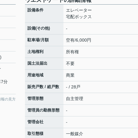
ウエストゲートの詳細情報
設備条件
エレベーター
宅配ボックス
設備(その他)
-
駐車場/月額
空有/6,000円
土地権利
所有権
)
国土法届出
不要
分
用途地域
商業
車7分
販売戸数 / 総戸数
- / 28戸
管理形態
自主管理
情報の見方
管理員の勤務形態
-
管理会社
-
取引態様
一般媒介