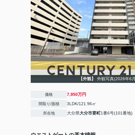
【外観】
外観写真(2026年6
7,950万円
価格
3LDK/121.96㎡
間取り/面積
大分県
大分市
要町
1番6号(101番地)
所在地