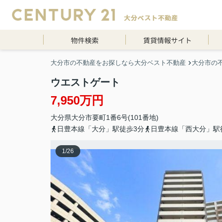
物件検索
賃貸情報サイト
大分市の不動産をお探しなら大分ベスト不動産
大分市の
ウエストゲート
7,950万円
大分県
大分市
要町
1番6号(101番地)
日豊本線「大分」駅徒歩3分
日豊本線「西大分」駅
1
/
26