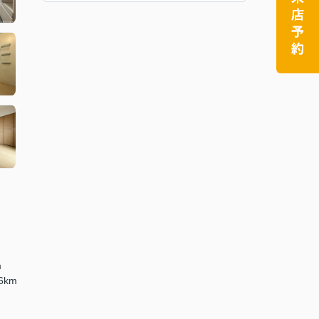
m
6km