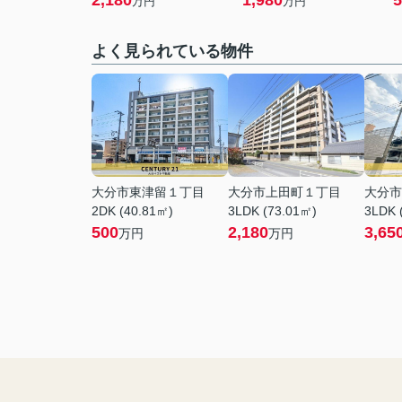
2,180
1,980
5
万円
万円
よく見られている物件
大分市東津留１丁目
大分市上田町１丁目
大分市
2DK (40.81㎡)
3LDK (73.01㎡)
3LDK 
500
2,180
3,65
万円
万円