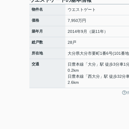
ウエストゲートの基本情報
物件名
ウエストゲート
価格
7,950万円
築年月
2014年9月（築11年）
総戸数
28戸
所在地
大分県
大分市
要町
1番6号(101番地
交通
日豊本線
「
大分
」駅 徒歩3分車1
0.2km
日豊本線
「
西大分
」駅 徒歩32分
2.6km