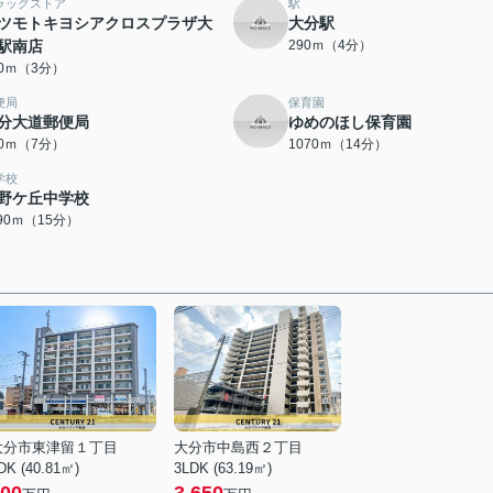
ラッグストア
駅
ツモトキヨシアクロスプラザ大
大分駅
駅南店
290ｍ（4分）
40ｍ（3分）
便局
保育園
分大道郵便局
ゆめのほし保育園
20ｍ（7分）
1070ｍ（14分）
学校
野ケ丘中学校
190ｍ（15分）
大分市東津留１丁目
大分市中島西２丁目
DK (40.81㎡)
3LDK (63.19㎡)