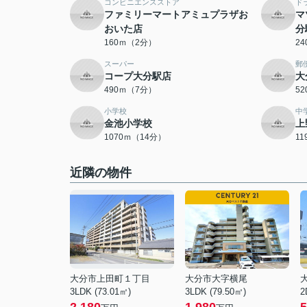
コンビニエンスストア
ド
ファミリーマートアミュプラザお
マ
おいた店
分
160ｍ（2分）
2
スーパー
郵
コープ大分駅店
大
490ｍ（7分）
5
小学校
中
金池小学校
上
1070ｍ（14分）
1
近隣の物件
大分市上田町１丁目
大分市大字横尾
3LDK (73.01㎡)
3LDK (79.50㎡)
2