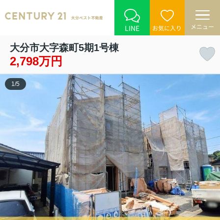
メニュー
LINE
お気に入り
大分市大字森町5期1号棟
2,798万円
1
/
5