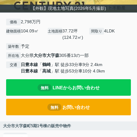
【外観】現地土地写真(2026年5月撮影)
2,798万円
価格
104.09㎡
37.72坪
4LDK
建物面積
土地面積
間取り
(124.72㎡)
予定
築年数
大分県
大分市
大字森
305番13の一部
所在地
日豊本線
「
鶴崎
」駅 徒歩33分車9分 2.4km
交通
日豊本線
「
高城
」駅 徒歩53分車10分 4.0km
LINEからお問い合わせ
無料
お問い合わせ
無料
大分市大字森町5期1号棟の販売中物件