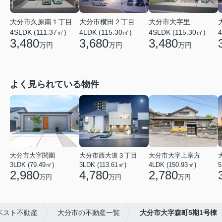
大分市久原南１丁目
大分市横田２丁目
大分市大字里
4SLDK (111.37㎡)
4LDK (115.30㎡)
4SLDK (115.30㎡)
4
3,480
3,680
3,480
万円
万円
万円
よく見られている物件
大分市大字関園
大分市西大道３丁目
大分市大字上宗方
3LDK (79.49㎡)
3LDK (113.61㎡)
4LDK (150.93㎡)
5
2,980
4,780
2,780
万円
万円
万円
ベスト不動産
大分市の不動産一覧
大分市大字森町5期1号棟