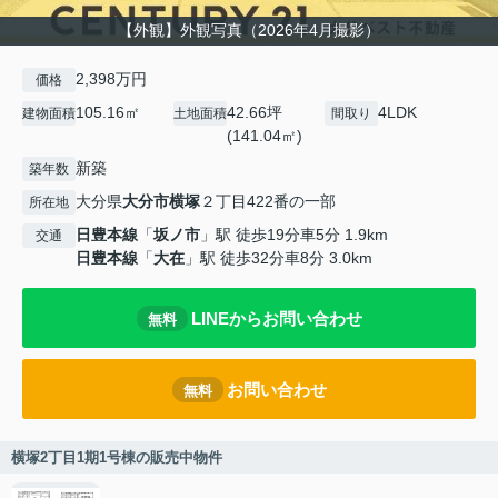
【外観】外観写真（2026年4月撮影）
2,398万円
価格
105.16㎡
42.66坪
4LDK
建物面積
土地面積
間取り
(141.04㎡)
新築
築年数
大分県
大分市
横塚
２丁目422番の一部
所在地
日豊本線
「
坂ノ市
」駅 徒歩19分車5分 1.9km
交通
日豊本線
「
大在
」駅 徒歩32分車8分 3.0km
LINEからお問い合わせ
無料
お問い合わせ
無料
横塚2丁目1期1号棟の販売中物件