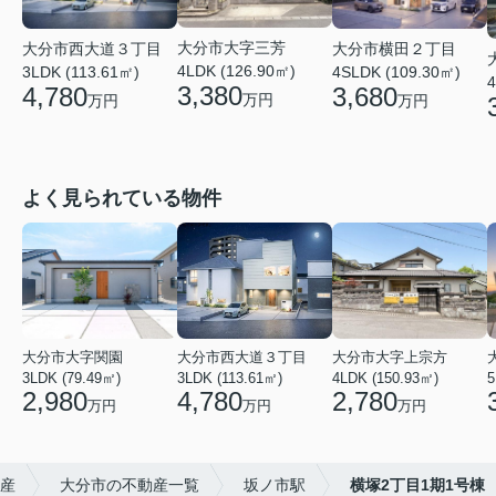
大分市大字三芳
大分市西大道３丁目
大分市横田２丁目
4LDK (126.90㎡)
3LDK (113.61㎡)
4SLDK (109.30㎡)
4
3,380
4,780
3,680
万円
万円
万円
よく見られている物件
大分市大字関園
大分市西大道３丁目
大分市大字上宗方
3LDK (79.49㎡)
3LDK (113.61㎡)
4LDK (150.93㎡)
5
2,980
4,780
2,780
万円
万円
万円
産
大分市の不動産一覧
坂ノ市駅
横塚2丁目1期1号棟