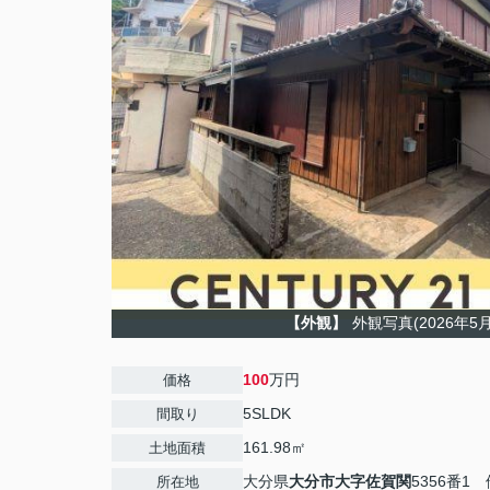
【外観】
外観写真(2026年5
100
万円
価格
5SLDK
間取り
161.98㎡
土地面積
大分県
大分市
大字佐賀関
5356番1
所在地