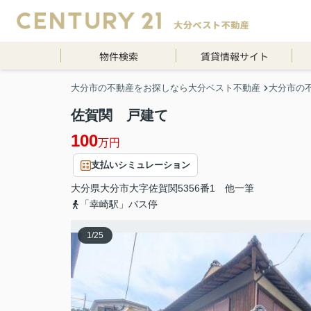
物件検索
賃貸情報サイト
大分市の不動産をお探しなら大分ベスト不動産
大分市の
佐賀関 戸建て
100
万円
支払いシミュレーション
大分県
大分市
大字佐賀関
5356番1 他一筆
「幸崎駅」バス停
1
/
25