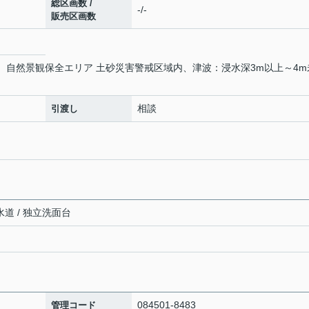
総区画数 /
-/-
販売区画数
、自然景観保全エリア 土砂災害警戒区域内、津波：浸水深3m以上～4m
相談
引渡し
水道 / 独立洗面台
084501-8483
管理コード