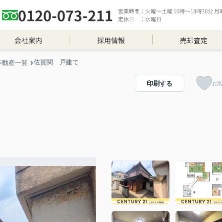
0120-073-211
営業時間：火曜～土曜 10時～18時30分 月曜 
定休日 ：水曜日
会社案内
採用情報
売却査定
佐賀関 戸建て
不動産一覧
印刷する
お気