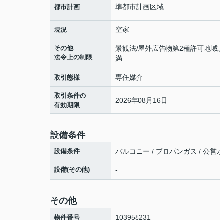
準都市計画区域
都市計画
空家
現況
その他
景観法/屋外広告物第2種許可地域
法令上の制限
満
専任媒介
取引態様
取引条件の
2026年08月16日
有効期限
設備条件
設備条件
バルコニー / プロパンガス / 公営
設備(その他)
-
その他
103958231
物件番号