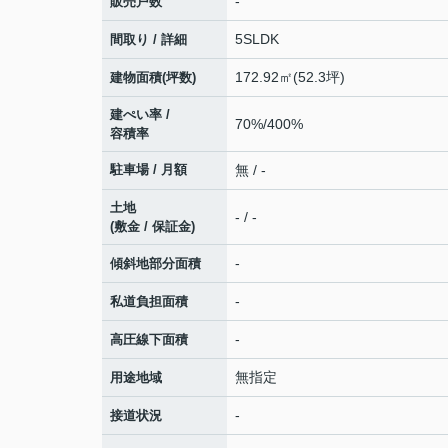
-
販売戸数
5SLDK
間取り / 詳細
172.92㎡(52.3坪)
建物面積(坪数)
建ぺい率 /
70%/400%
容積率
駐車場 / 月額
無 / -
土地
- / -
(敷金 / 保証金)
-
傾斜地部分面積
-
私道負担面積
-
高圧線下面積
無指定
用途地域
-
接道状況