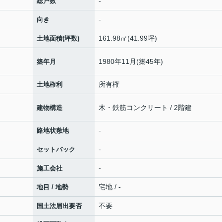
-
総戸数
-
向き
161.98㎡(41.99坪)
土地面積(坪数)
1980年11月(築45年)
築年月
所有権
土地権利
木・鉄筋コンクリート / 2階建
建物構造
-
路地状敷地
-
セットバック
-
施工会社
宅地 / -
地目 / 地勢
不要
国土法届出要否