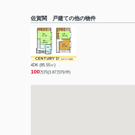
佐賀関 戸建ての他の物件
4DK (85.55㎡)
100
万円(
3.87
万円/坪)