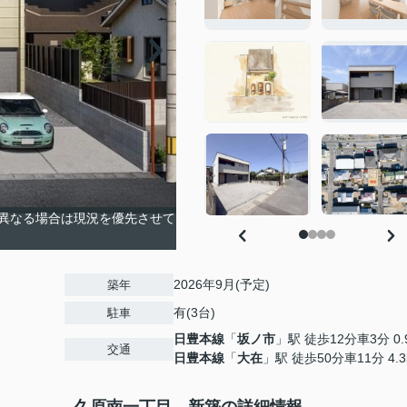
異なる場合は現況を優先させて
2026年9月(予定)
築年
有(3台)
駐車
日豊本線
「
坂ノ市
」駅 徒歩12分車3分 0.
交通
日豊本線
「
大在
」駅 徒歩50分車11分 4.3