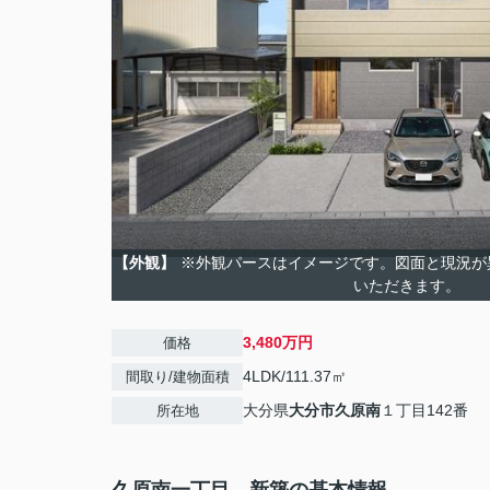
【外観】
※外観パースはイメージです。図面と現況が
いただきます。
3,480万円
価格
4LDK/111.37㎡
間取り/建物面積
大分県
大分市
久原南
１丁目142番
所在地