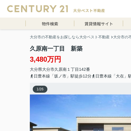
物件検索
賃貸情報サイト
大分市の不動産をお探しなら大分ベスト不動産
大分市の
久原南一丁目 新築
3,480万円
大分県
大分市
久原南
１丁目142番
日豊本線「坂ノ市」駅徒歩12分
日豊本線「大在」駅
1
/
26