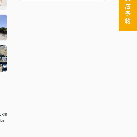
9km
km