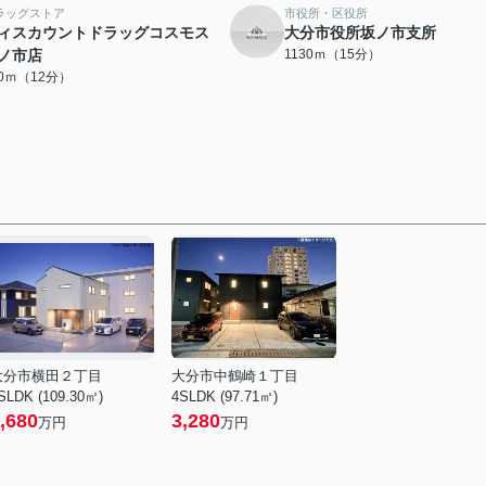
ラッグストア
市役所・区役所
ィスカウントドラッグコスモス
大分市役所坂ノ市支所
ノ市店
1130ｍ（15分）
10ｍ（12分）
大分市横田２丁目
大分市中鶴崎１丁目
SLDK (109.30㎡)
4SLDK (97.71㎡)
,680
3,280
万円
万円