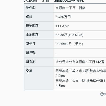
久原南一丁目 新築の基本情報
物件名
久原南一丁目 新築
価格
3,480万円
建物面積
111.37㎡
土地面積
58.38坪(193.01㎡)
築年月
2026年9月（予定）
総戸数
-
所在地
大分県
大分市
久原南
１丁目142番
交通
日豊本線
「
坂ノ市
」駅 徒歩12分
0.9km
日豊本線
「
大在
」駅 徒歩50分車1
4.3km