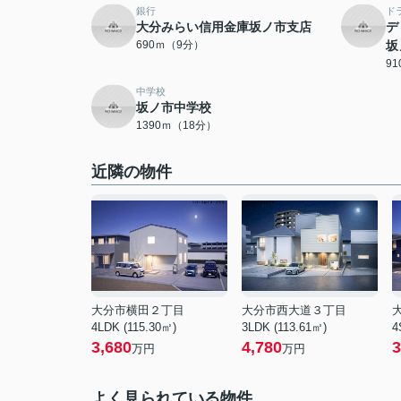
銀行
ド
大分みらい信用金庫坂ノ市支店
デ
690ｍ（9分）
坂
9
中学校
坂ノ市中学校
1390ｍ（18分）
近隣の物件
大分市横田２丁目
大分市西大道３丁目
4LDK (115.30㎡)
3LDK (113.61㎡)
4
3,680
4,780
3
万円
万円
よく見られている物件