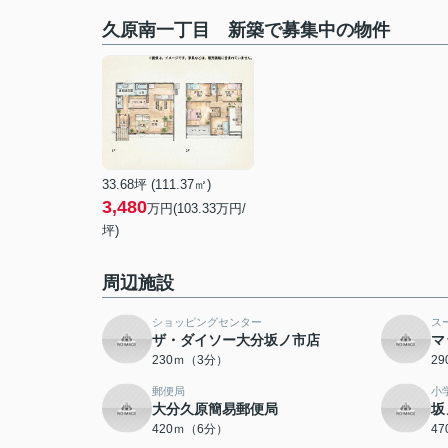
久原南一丁目 新築で募集中の物件
33.68坪 (111.37㎡)
3,480
万円(103.33万円/
坪)
周辺施設
ショッピングセンター
ス
ザ・ダイソー大分坂ノ市店
マ
230ｍ（3分）
2
郵便局
小
大分久原簡易郵便局
坂
420ｍ（6分）
4