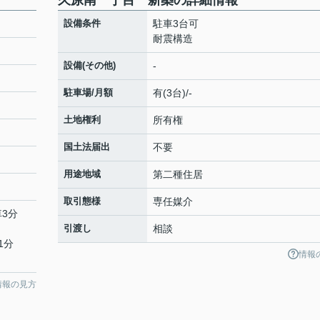
久原南一丁目 新築の詳細情報
設備条件
駐車3台可
耐震構造
設備(その他)
-
駐車場/月額
有(3台)/-
土地権利
所有権
国土法届出
不要
用途地域
第二種住居
取引態様
専任媒介
車3分
引渡し
相談
1分
情報
情報の見方