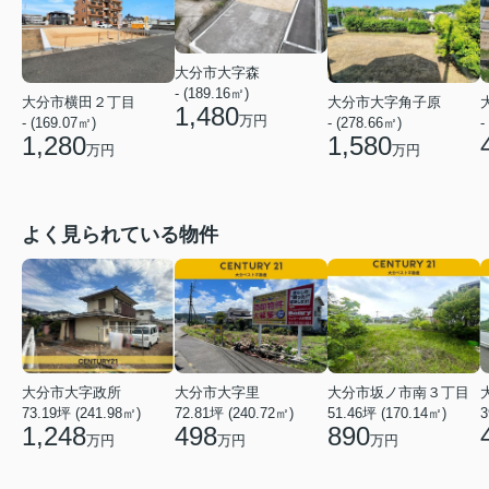
大分市大字森
- (189.16㎡)
大分市大字角子原
大分市横田２丁目
1,480
万円
- (278.66㎡)
-
- (169.07㎡)
1,580
1,280
万円
万円
よく見られている物件
大分市大字政所
大分市大字里
大分市坂ノ市南３丁目
73.19坪 (241.98㎡)
72.81坪 (240.72㎡)
51.46坪 (170.14㎡)
3
1,248
498
890
万円
万円
万円