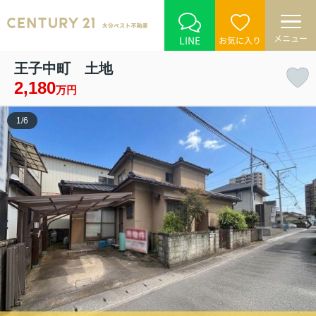
メニュー
LINE
お気に入り
王子中町 土地
2,180
万円
1
/
6