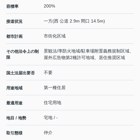
200%
容積率
一方(西 公道 2.9m 間口 14.5m)
接道状況
市街化区域
都市計画
景観法/準防火地域/駐車場附置義務規制区域、
その他法令上の制
限
屋外広告物第2種許可地域、居住推奨区域
不要
国土法届出要否
第一種住居
用途地域
住宅用地
最適用途
宅地 / -
地目 / 地勢
仲介
取引態様