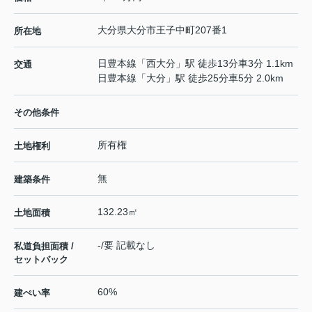
大分県
大分市
王子中町
207番1
所在地
日豊本線
「
西大分
」駅 徒歩13分車3分 1.1km
交通
日豊本線
「
大分
」駅 徒歩25分車5分 2.0km
その他条件
所有権
土地権利
無
建築条件
132.23㎡
土地面積
-/要 記載なし
私道負担面積 /
セットバック
60%
建ぺい率