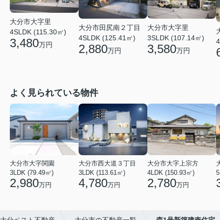
大分市大字里
大分市田尻南２丁目
大分市大字里
4SLDK (115.30㎡)
4SLDK (125.41㎡)
3SLDK (107.14㎡)
3,480
4
万円
2,880
3,580
万円
万円
よく見られている物件
大分市大字関園
大分市西大道３丁目
大分市大字上宗方
3LDK (79.49㎡)
3LDK (113.61㎡)
4LDK (150.93㎡)
5
2,980
4,780
2,780
万円
万円
万円
大分ベスト不動産
大分市の不動産一覧
森1号新築建売住宅