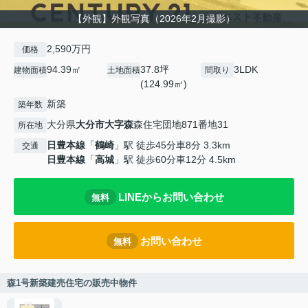
【外観】外観写真（2026年2月撮影）
2,590万円
価格
94.39㎡
37.8坪
3LDK
建物面積
土地面積
間取り
(124.99㎡)
新築
築年数
大分県
大分市
大字森
森住宅団地871番地31
所在地
日豊本線
「
鶴崎
」駅 徒歩45分車8分 3.3km
交通
日豊本線
「
高城
」駅 徒歩60分車12分 4.5km
LINEからお問い合わせ
無料
お問い合わせ
無料
森1号新築建売住宅の販売中物件