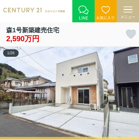
メニュー
LINE
お気に入り
森1号新築建売住宅
2,590万円
1
/
26