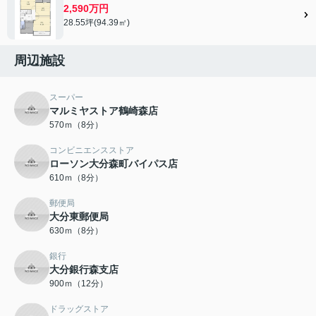
2,590万円
28.55坪(94.39㎡)
周辺施設
スーパー
マルミヤストア鶴崎森店
570ｍ（8分）
コンビニエンスストア
ローソン大分森町バイパス店
610ｍ（8分）
郵便局
大分東郵便局
630ｍ（8分）
銀行
大分銀行森支店
900ｍ（12分）
ドラッグストア