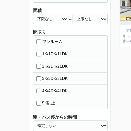
面積
～
「家
間取り
キッ
ワンルーム
家事
1K/1DK/1LDK
2K/2DK/2LDK
3K/3DK/3LDK
4K/4DK/4LDK
5K以上
駅・バス停からの時間