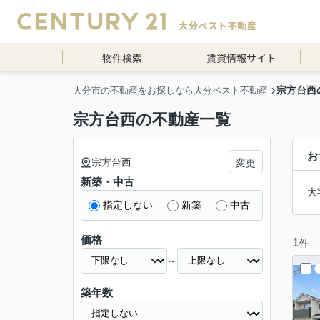
物件検索
賃貸情報サイト
宗方台西
大分市の不動産をお探しなら大分ベスト不動産
宗方台西の不動産一覧
お
宗方台西
変更
新築・中古
大
指定しない
新築
中古
価格
1
件
～
築年数