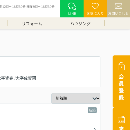
12時～18時30分 日曜 9時～18時30分
LINE
お気に入り
お問い合わせ
リフォーム
ハウジング
大字皆春
/
大字佐賀関
新築