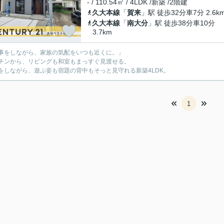
- / 110.54㎡ / 4LDK /新築 /2階建
久大本線
「
賀来
」駅 徒歩32分車7分 2.6k
久大本線
「
南大分
」駅 徒歩38分車10分
3.7km
事をしながら、家族の気配をいつも近くに。」
チンから、リビングも和室もまっすぐ見渡せる。
をしながら、遊ぶ姿も宿題の背中もそっと見守れる新築4LDK。
1