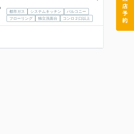
m
都市ガス
システムキッチン
バルコニー
フローリング
独立洗面台
コンロ２口以上