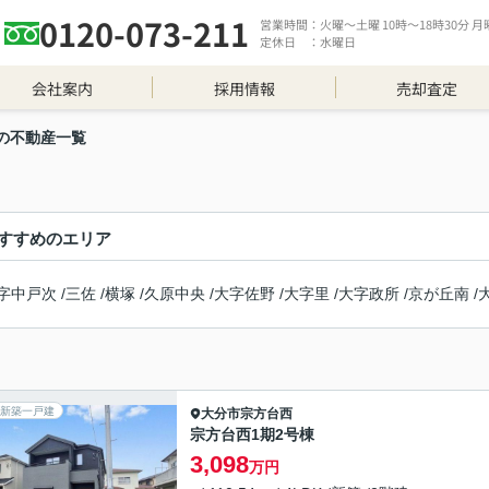
0120-073-211
営業時間：火曜～土曜 10時～18時30分 月曜 
定休日 ：水曜日
会社案内
採用情報
売却査定
の不動産一覧
すすめのエリア
字中戸次
/
三佐
/
横塚
/
久原中央
/
大字佐野
/
大字里
/
大字政所
/
京が丘南
/
新築一戸建
大分市
宗方台西
宗方台西1期2号棟
3,098
万円